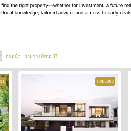
u find the right property—whether for investment, a future r
d local knowledge, tailored advice, and access to early dea
37
ต่อหน้า
รายการที่พบ:
31
H005393