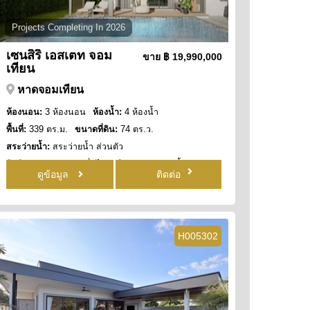
Projects Completing In 2026
เซนสิริ เอสเตท จอม
ขาย
฿ 19,990,000
เทียน
หาดจอมเทียน
ห้องนอน:
3 ห้องนอน
ห้องน้ำ:
4 ห้องน้ำ
พื้นที่:
339 ตร.ม.
ขนาดที่ดิน:
74 ตร.ว.
สระว่ายน้ำ:
สระว่ายน้ำ ส่วนตัว
สิทธิการครอบครอง:
ชื่อไทย
วิว:
วิว สระว่ายน้ำ
ดูข้อมูล
ติดต่อ
H005302