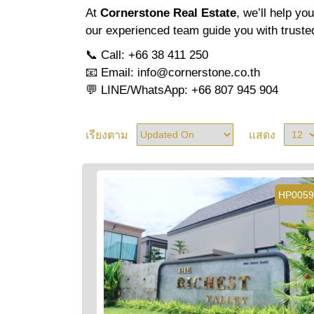
At
Cornerstone Real Estate
, we’ll help yo
our experienced team guide you with truste
📞 Call: +66 38 411 250
📧 Email:
info@cornerstone.co.th
💬 LINE/WhatsApp: +66 807 945 904
เรียงตาม
แสดง
HP0059