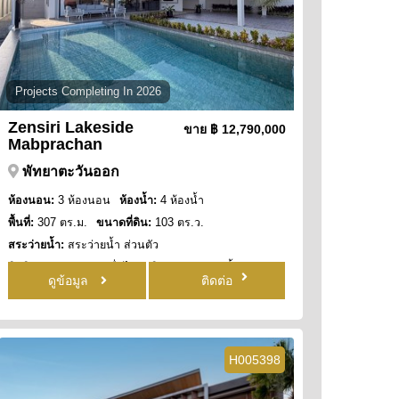
Projects Completing In 2026
Zensiri Lakeside
ขาย
฿ 12,790,000
Mabprachan
พัทยาตะวันออก
ห้องนอน:
3 ห้องนอน
ห้องน้ำ:
4 ห้องน้ำ
พื้นที่:
307 ตร.ม.
ขนาดที่ดิน:
103 ตร.ว.
สระว่ายน้ำ:
สระว่ายน้ำ ส่วนตัว
สิทธิการครอบครอง:
ชื่อไทย
วิว:
วิว สระว่ายน้ำ
ดูข้อมูล
ติดต่อ
H005398