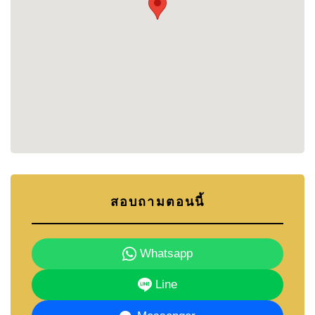
คลับ
สำหรับข้อมูลเพิ่มเติมเกี่ยวกับพื้นที่ สามารถดูได้ที่:
https://cornerstone.co.th/th/east-pattaya-properties-
for-sale-and-rent
พื้นที่นี้ได้รับความนิยมสำหรับการอยู่อาศัยระยะยาว
สถานที่ใกล้เคียง ได้แก่:
• ตัวเมืองพัทยา และจอมเทียน
• สนามกอล์ฟ Siam Country Club
• ร้านอาหาร ตลาด และร้านสะดวกซื้อ
• เส้นทางมอเตอร์เวย์
สอบถามตอนนี้
• โรงเรียนนานาชาติ
ภายในโครงการยังมีโรงเรียนเอกชน
BJP Elite
Whatsapp
Academy
ซึ่งได้รับการรับรองจากกระทรวง
ศึกษาธิการ และเปิดสอนหลักสูตรภาษาอังกฤษและ
Line
ฝรั่งเศส