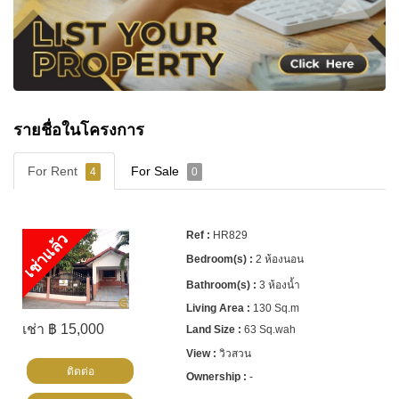
หากคุณกำลังมองหาบ้านสำหรับครอบครัวใน East
Pattaya ทีมงาน
Cornerstone Real Estate
พร้อม
ช่วยคุณค้นหาทรัพย์ที่เหมาะสมที่สุด
📲 WhatsApp: +66807945904
💬 LINE ID: @cornerstonepattaya
รายชื่อในโครงการ
📞 +66 (0)38 411250
📧
info@cornerstone.co.th
For Rent
For Sale
🌐
www.cornerstone.co.th
4
0
HR829
เช่าแล้ว
🔹 ติดตาม Cornerstone Real Estate
2 ห้องนอน
▶️ YouTube:
3 ห้องน้ำ
https://www.youtube.com/@CornerstoneRealEstate
130 Sq.m
▶️ Facebook:
เช่า ฿ 15,000
63 Sq.wah
https://www.facebook.com/cornerstonerealestatepattay
วิวสวน
ติดต่อ
-
▶️ Instagram: