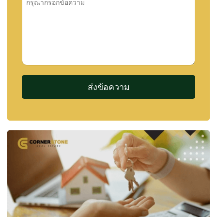
🔔 รับข้อมูลอสังหาฯ ก่อนใคร
อสังหาริมทรัพย์ที่ดีที่สุดในพัทยามักขายได้อย่าง
รวดเร็ว หรือไม่ถูกเผยแพร่สู่ตลาดแบบเปิด
ด้วยระบบ Property Alert ของเรา คุณสามารถระบุ
ความต้องการ และรับการแจ้งเตือนทันทีเมื่อมีทรัพย์ที่
ตรงกับคุณเข้าสู่ตลาด
ช่วยให้คุณไม่พลาดโอกาสสำคัญก่อนใคร
👉
https://cornerstone.co.th/th/property-alert-
pattaya-be-first-to-the-right-properties
รายละเอียดการติดต่อ
🏆 ภูมิใจที่ได้รับรางวัล
“Best Pattaya Real Estate
Experience 2025”
จาก Nestopa Thailand