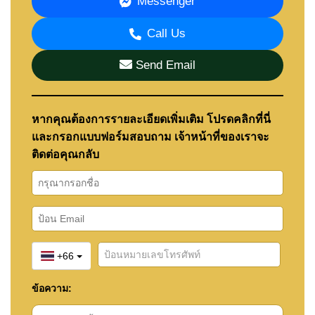
Messenger
Call Us
สิ่งอำนวยความสะดวก
• สระว่ายน้ำส่วนกลางขนาดใหญ่
Send Email
• ฟิตเนส
• ร้านสะดวกซื้อภายในโครงการ
หากคุณต้องการรายละเอียดเพิ่มเติม โปรดคลิกที่นี่
• ระบบรักษาความปลอดภัย 24 ชั่วโมง
และกรอกแบบฟอร์มสอบถาม เจ้าหน้าที่ของเราจะ
• พื้นที่ส่วนกลาง
ติดต่อคุณกลับ
ภาพรวมโครงการ
ชื่อโครงการ: Permsub Garden Resort
ทำเล: East Pattaya ใกล้ถนนสยามคันทรีคลับ ชลบุรี
ประเภท: หมู่บ้านที่อยู่อาศัย
+66
ปีที่สร้าง: ประมาณ 2002
ข้อความ:
จำนวนบ้าน: ประมาณ 92 หลัง