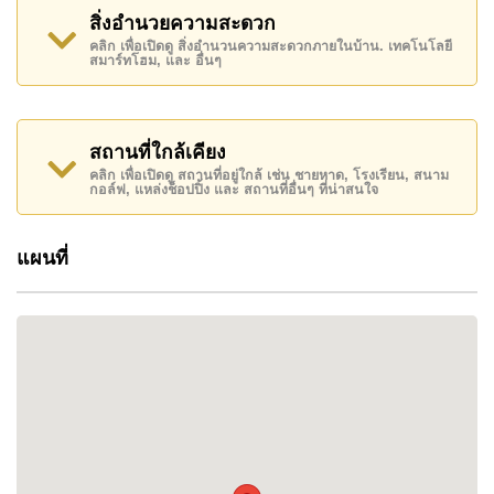
ทำเลของโครงการช่วยให้เดินทางเข้าสู่ตัวเมืองพัทยา
สิ่งอำนวยความสะดวก
คลิก เพื่อเปิดดู สิ่งอำนวนความสะดวกภายในบ้าน. เทคโนโลยี
ทางหลวง และโซนอุตสาหกรรม Eastern Seaboard
สมาร์ทโฮม, และ อื่นๆ
ได้อย่างสะดวก
สถานที่ใกล้เคียง
ทำไมจึงควรเลือกโครงการนี้
คลิก เพื่อเปิดดู สถานที่อยู่ใกล้ เช่น ชายหาด, โรงเรียน, สนาม
กอล์ฟ, แหล่งช็อปปิ้ง และ สถานที่อื่นๆ ที่น่าสนใจ
• หมู่บ้านมีความปลอดภัย พร้อมบ้านประมาณ 92 หลัง
• เหมาะสำหรับครอบครัวและการอยู่อาศัยระยะยาว
แผนที่
• มีสระว่ายน้ำ ฟิตเนส และร้านสะดวกซื้อภายใน
โครงการ
• ใกล้ถนนสยามคันทรีคลับ
• เดินทางสะดวกไปทางหลวงและมอเตอร์เวย์
ทำเลที่ตั้ง
โครงการตั้งอยู่ใน
East Pattaya ใกล้ถนนสยามคันทรี