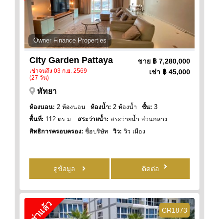
Owner Finance Properties
City Garden Pattaya
ขาย
฿ 7,280,000
เช่าจนถึง 03 ก.ย. 2569
เช่า
฿ 45,000
(27 วัน)
พัทยา
ห้องนอน:
2 ห้องนอน
ห้องน้ำ:
2 ห้องน้ำ
ชั้น:
3
พื้นที่:
112 ตร.ม.
สระว่ายน้ำ:
สระว่ายน้ำ ส่วนกลาง
สิทธิการครอบครอง:
ชื่อบริษัท
วิว:
วิว เมือง
ดูข้อมูล
ติดต่อ
เช่าแล้ว
CR1873