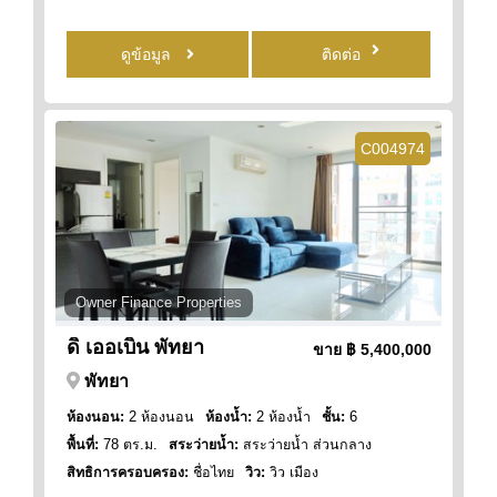
ดูข้อมูล
ติดต่อ
C004974
Owner Finance Properties
ดิ เออเบิน พัทยา
ขาย
฿ 5,400,000
พัทยา
ห้องนอน:
2 ห้องนอน
ห้องน้ำ:
2 ห้องน้ำ
ชั้น:
6
พื้นที่:
78 ตร.ม.
สระว่ายน้ำ:
สระว่ายน้ำ ส่วนกลาง
สิทธิการครอบครอง:
ชื่อไทย
วิว:
วิว เมือง