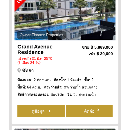
Owner Finance Properties
Grand Avenue
ขาย
฿ 5,669,000
Residence
เช่า
฿ 30,000
เช่าจนถึง 31 มี.ค. 2570
(7 เดือน 24 วัน)
พัทยา
ห้องนอน:
2 ห้องนอน
ห้องน้ำ:
1 ห้องน้ำ
ชั้น:
2
พื้นที่:
64 ตร.ม.
สระว่ายน้ำ:
สระว่ายน้ำ ส่วนกลาง
สิทธิการครอบครอง:
ชื่อบริษัท
วิว:
วิว สระว่ายน้ำ
ดูข้อมูล
ติดต่อ