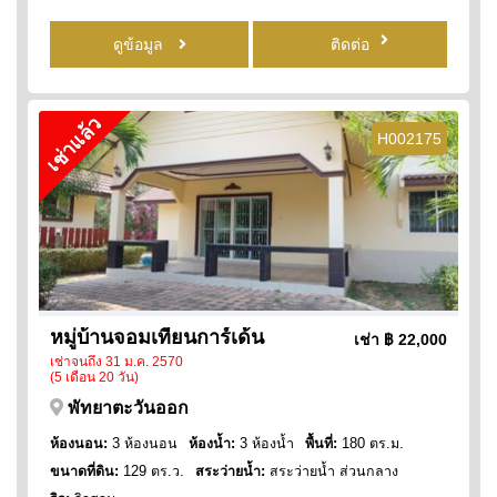
ดูข้อมูล
ติดต่อ
เช่าแล้ว
H002175
หมู่บ้านจอมเทียนการ์เด้น
เช่า
฿ 22,000
เช่าจนถึง 31 ม.ค. 2570
(5 เดือน 20 วัน)
พัทยาตะวันออก
ห้องนอน:
3 ห้องนอน
ห้องน้ำ:
3 ห้องน้ำ
พื้นที่:
180 ตร.ม.
ขนาดที่ดิน:
129 ตร.ว.
สระว่ายน้ำ:
สระว่ายน้ำ ส่วนกลาง