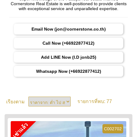
Cornerstone Real Estate is well-positioned to provide clients
with exceptional service and unparalleled expertise.
Email Now (jon@cornerstone.co.th)
Call Now (+66922877412)
Add LINE Now (I.D jonb25)
Whatsapp Now (+66922877412)
77
เรียงตาม
รายการที่พบ:
เช่าแล้ว
C002702