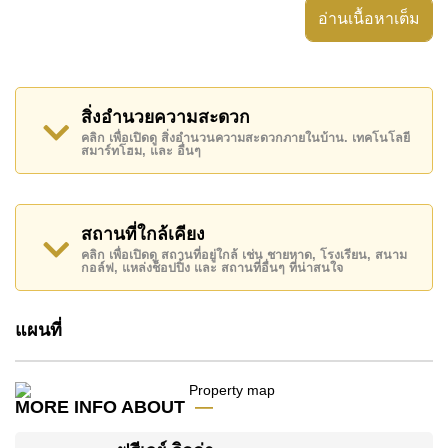
European kitchen offers practical work surface space
อ่านเนื้อหาเต็ม
and a breakfast bar.
The layout of the home is a 3 bedroom design plus an
office, which definitely could be re-designed to be a 4th
bedroom if needed.
Freeway Villas is located between Mabprachan lake
สิ่งอำนวยความสะดวก
and Horseshoe Point Country Club in east Pattaya.
คลิก เพื่อเปิดดู สิ่งอำนวนความสะดวกภายในบ้าน. เทคโนโลยี
this area is popular with ExPat families as there are
สมาร์ทโฮม, และ อื่นๆ
lots of things to occupy the time, plus most of the
International Schools are also close by.
Available for sale in Company Name or for rent on a
long term 12 month basis with a 2 month security
สถานที่ใกล้เคียง
deposit.
คลิก เพื่อเปิดดู สถานที่อยู่ใกล้ เช่น ชายหาด, โรงเรียน, สนาม
กอล์ฟ, แหล่งช็อปปิ้ง และ สถานที่อื่นๆ ที่น่าสนใจ
Call
Cornerstone Real Estate
on
+6638411250
or
Email
info@cornerstone.co.th
for further details, or to
make an appointment
แผนที่
MORE INFO ABOUT