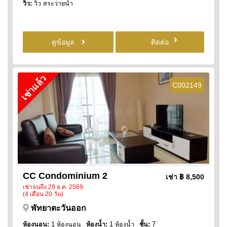
วิว:
วิว สระว่ายน้ำ
ดูข้อมูล
ติดต่อ
เช่าแล้ว
C002149
CC Condominium 2
เช่า
฿ 8,500
เช่าจนถึง 29 ธ.ค. 2569
(4 เดือน 20 วัน)
พัทยาตะวันออก
ห้องนอน:
1 ห้องนอน
ห้องน้ำ:
1 ห้องน้ำ
ชั้น:
7