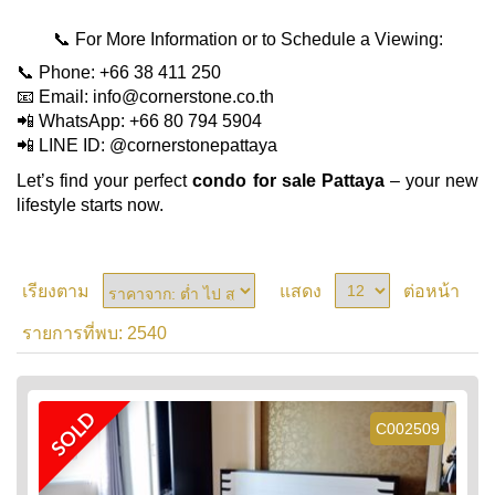
📞 For More Information or to Schedule a Viewing:
📞 Phone: +66 38 411 250
📧 Email:
info@cornerstone.co.th
📲 WhatsApp: +66 80 794 5904
📲 LINE ID: @cornerstonepattaya
Let’s find your perfect
condo for sale Pattaya
– your new
lifestyle starts now.
เรียงตาม
แสดง
ต่อหน้า
2540
รายการที่พบ:
SOLD
C002509