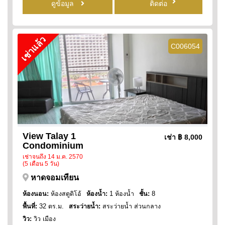
ดูข้อมูล
ติดต่อ
เช่าแล้ว
C006054
View Talay 1
เช่า
฿ 8,000
Condominium
เช่าจนถึง 14 ม.ค. 2570
(5 เดือน 5 วัน)
หาดจอมเทียน
ห้องนอน:
ห้องสตูดิโอ้
ห้องน้ำ:
1 ห้องน้ำ
ชั้น:
8
พื้นที่:
32 ตร.ม.
สระว่ายน้ำ:
สระว่ายน้ำ ส่วนกลาง
วิว:
วิว เมือง