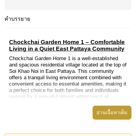
คำบรรยาย
Chockchai Garden Home 1 – Comfortable
Living in a Quiet East Pattaya Community
Chockchai Garden Home 1 is a well-established
and spacious residential village located at the top of
Soi Khao Noi in East Pattaya. This community
offers a tranquil living environment combined with
convenient access to essential amenities, making it
a perfect choice for both families and individuals
looking for a peaceful retreat within reach of
Pattaya’s city center.
อ่านเนื้อหาเต็ม
Key Features:
Spacious Living Environment
– Chockchai
Garden Home 1 is a large village with wide roads