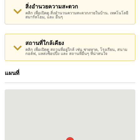
and well-maintained properties, providing residents
สิ่งอำนวยความสะดวก
with a comfortable and serene atmosphere. The
community is perfect for those seeking a peaceful
คลิก เพื่อเปิดดู สิ่งอำนวนความสะดวกภายในบ้าน. เทคโนโลยี
สมาร์ทโฮม, และ อื่นๆ
living space without sacrificing accessibility.
Communal Amenities
– Residents have full
access to the community’s large swimming pool,
perfect for cooling off or relaxing. The pool area is
สถานที่ใกล้เคียง
surrounded by ample seating, creating a social
คลิก เพื่อเปิดดู สถานที่อยู่ใกล้ เช่น ชายหาด, โรงเรียน, สนาม
environment for gatherings or family relaxation.
กอล์ฟ, แหล่งช็อปปิ้ง และ สถานที่อื่นๆ ที่น่าสนใจ
There is also a restaurant and bar on-site, offering
convenient dining options right within the
แผนที่
community.
Location & Accessibility:
Ideal Location in East Pattaya
– Located on the
top of Soi Khao Noi, Chockchai Garden Home 1
offers a peaceful setting while still being within easy
reach of Pattaya’s major attractions. The quiet
surroundings make it ideal for families and
individuals looking to escape the hustle and bustle
of the city.