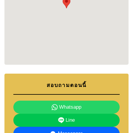
Convenient Transport Links
– The village has
quick access to Sukhumvit Road and other key
highways, making it easy to reach Pattaya’s city
center and popular destinations across the Eastern
Seaboard. Pattaya Beach, shopping malls, and
entertainment venues are just a short drive away,
offering the best of both worlds—peaceful living
with urban convenience.
Local Amenities:
Shopping & Dining
– At the end of the street is the
Topps Chilled Supermarket, providing residents with
easy access to fresh produce and groceries. In
addition, Soi Khao Noi is lined with various shops,
สอบถามตอนนี้
ensuring that you have everything you need within
walking distance of the community.
Nearby Schools
– Families will appreciate the
Whatsapp
proximity to reputable schools in the area, including
the International School of Pattaya and other local
Line
institutions, making it a convenient location for
those with children.