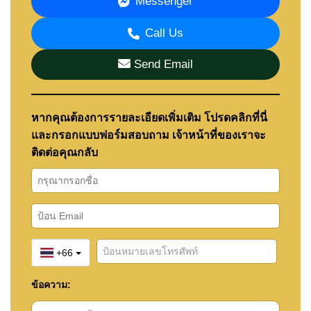
Messenger
Shopping, Entertainment & Nightlife:
Call Us
Easy Access to Pattaya’s Shopping &
Entertainment
– Chockchai Garden Home 1 is just
Send Email
a short drive away from Pattaya’s bustling city
center, where residents can enjoy shopping at
major malls like Central Festival Pattaya or
Terminal 21. The city also offers a wide range of
หากคุณต้องการรายละเอียดเพิ่มเติม โปรดคลิกที่นี่
dining options, from local eateries to international
และกรอกแบบฟอร์มสอบถาม เจ้าหน้าที่ของเราจะ
restaurants, and a vibrant nightlife scene that
includes bars, nightclubs, and beach clubs.
ติดต่อคุณกลับ
For more information and to explore the latest
listings and availability at Chockchai Garden Home
1, please contact
Cornerstone Real Estate
. Their
dedicated team is ready to assist you in finding
your ideal home in this well-established community
in East Pattaya.
+66
ข้อความ: