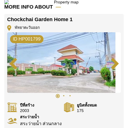
MORE INFO ABOUT
ค้นพบโอกาสในการทำให้ที่อยู่อาศัยนี้เป็นบ้านในฝันของ
คุณ!
Chockchai Garden Home 1
ติดต่อ Cornerstone Real Estate โทร +6638411250
พัทยาตะวันออก
หรือ อีเมล
info@cornerstone.co.th
ID HP001799
WhatsApp ของสำนักงาน:
+66807945904
และ LINE:
@cornerstonepattaya
ปีที่สร้าง
ยูนิตทั้งหมด
2003
175
สระว่ายน้ำ
สระว่ายน้ำ ส่วนกลาง