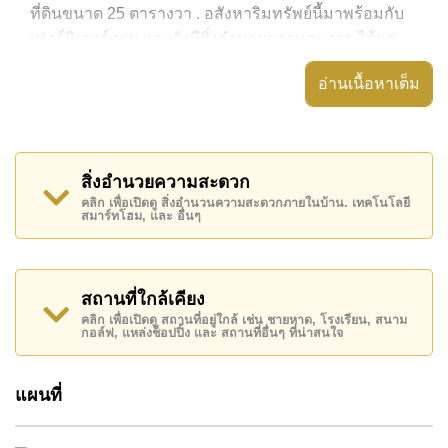
ที่ดินขนาด 25 ตารางวา . อสังหาริมทรัพย์นี้มาพร้อมกับ
เฟอร์นิเจอร์ครบ และยังมีสิ่งอำนวยความสะดวก ได้แก่ ,
อสังหาริมทรัพย์นี้สามารถใช้ สระว่ายน้ำ ส่วนกลาง ได้
อ่านเนื้อหาเต็ม
Chockchai Garden Home 1 มีสิ่งอำนวยความสะดวก
ส่วนกลาง ได้แก่ รักษาความปลอดภัย 24 ชั่วโมง, ทางเข้า
มีไม้กั้น, สนามเด็กเล่น, ร้านอาหาร/ร้านกาแฟในสถานที่
สิ่งอำนวยความสะดวก
สถานที่สำคัญใกล้ Chockchai Garden Home 1 ได้แก่:
คลิก เพื่อเปิดดู สิ่งอำนวนความสะดวกภายในบ้าน. เทคโนโลยี
สมาร์ทโฮม, และ อื่นๆ
บิ๊กซีพัทยาใต้, ซูเปอร์มาร์เก็ตอาหารสด , ตลาดน้ำสี่ภาค
พัทยา, อันเดอร์วอเตอร์ เวิลด์ , สยามคันทรีคลับ (สนาม
เก่า ไร่ ริมน้ำ และโรลลิ่งฮิลส์) , รพ.กรุงเทพพัทยา,
รพ.กรุงเทพจอมเทียน
สถานที่ใกล้เคียง
คลิก เพื่อเปิดดู สถานที่อยู่ใกล้ เช่น ชายหาด, โรงเรียน, สนาม
อสังหาริมทรัพย์นี้เปิดให้เช่าระยะยาวในราคา ฿ 11,300
กอล์ฟ, แหล่งช็อปปิ้ง และ สถานที่อื่นๆ ที่น่าสนใจ
บาทต่อเดือน
โปรดทราบว่าราคาค่าเช่าที่ Cornerstone Real Estate
แผนที่
โฆษณาเป็นราคาสำหรับสัญญาเช่า 1 ปี และต้องวางเงิน
มัดจำ 2 เดือน
ก่อนเข้าอยู่อาศัย