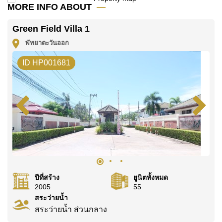
มัดจำ 2 เดือน
ก่อนเข้าอยู่อาศัย
MORE INFO ABOUT
ค้นพบโอกาสในการทำให้ที่อยู่อาศัยนี้เป็นบ้านในฝันของ
Green Field Villa 1
คุณ!
พัทยาตะวันออก
ติดต่อ Cornerstone Real Estate โทร +6638411250
หรือ อีเมล
info@cornerstone.co.th
ID HP001681
WhatsApp ของสำนักงาน:
+66807945904
และ LINE:
@cornerstonepattaya
ปีที่สร้าง
ยูนิตทั้งหมด
2005
55
สระว่ายน้ำ
สระว่ายน้ำ ส่วนกลาง