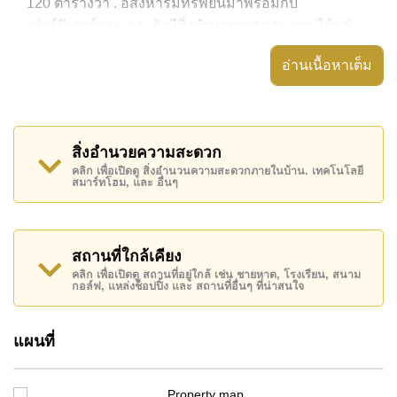
120 ตารางวา . อสังหาริมทรัพย์นี้มาพร้อมกับ
เฟอร์นิเจอร์ครบ และยังมีสิ่งอำนวยความสะดวก ได้แก่
สวนส่วนตัว, อ่างอาบน้ำ/จากุซซี่, บ้านตรงหัวมุม,
อ่านเนื้อหาเต็ม
อสังหาริมทรัพย์นี้สามารถใช้ สระว่ายน้ำ ส่วนตัว ได้
Green Field Villa 1 มีสิ่งอำนวยความสะดวกส่วนกลาง
ได้แก่ รักษาความปลอดภัย 24 ชั่วโมง, ทางเข้ามีไม้กั้น,
สิ่งอำนวยความสะดวก
กล้องวงจรปิด, ฟิตเนส
คลิก เพื่อเปิดดู สิ่งอำนวนความสะดวกภายในบ้าน. เทคโนโลยี
สมาร์ทโฮม, และ อื่นๆ
สถานที่สำคัญใกล้ Green Field Villa 1 ได้แก่: ใกล้
ทางด่วนมอเตอร์เวย์หรือทางหลวง, ซูเปอร์มาร์เก็ตอาหาร
สด , ฟาร์มแกะพัทยา, ปีโป้ โพนี่ คลับ , สยามคันทรีคลับ
(สนามเก่า ไร่ ริมน้ำ และโรลลิ่งฮิลส์), พัทยาคันทรีคลับ ,
สถานที่ใกล้เคียง
รพ.กรุงเทพพัทยา
คลิก เพื่อเปิดดู สถานที่อยู่ใกล้ เช่น ชายหาด, โรงเรียน, สนาม
กอล์ฟ, แหล่งช็อปปิ้ง และ สถานที่อื่นๆ ที่น่าสนใจ
อสังหาริมทรัพย์นี้เปิดให้เช่าระยะยาวในราคา ฿ 85,000
บาทต่อเดือน
แผนที่
โปรดทราบว่าราคาค่าเช่าที่ Cornerstone Real Estate
โฆษณาเป็นราคาสำหรับสัญญาเช่า 1 ปี และต้องวางเงิน