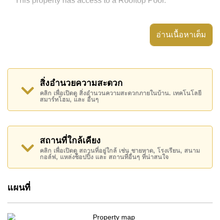
This property has access to a Rooftop Pool.
The property is for sale at ฿ 5,900,000 which equates
to ฿ 76,623 per square metre.
อ่านเนื้อหาเต็ม
The title deed for this property is held in Foreign Name
ownership.
สิ่งอำนวยความสะดวก
คลิก เพื่อเปิดดู สิ่งอำนวนความสะดวกภายในบ้าน. เทคโนโลยี
สมาร์ทโฮม, และ อื่นๆ
สถานที่ใกล้เคียง
คลิก เพื่อเปิดดู สถานที่อยู่ใกล้ เช่น ชายหาด, โรงเรียน, สนาม
กอล์ฟ, แหล่งช็อปปิ้ง และ สถานที่อื่นๆ ที่น่าสนใจ
แผนที่