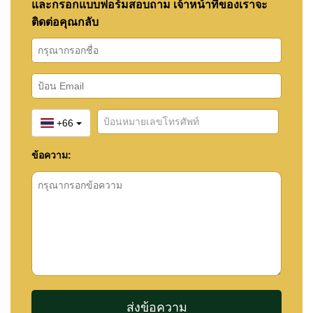
และกรอกแบบฟอร์มสอบถาม เจ้าหน้าที่ของเราจะ
ทำความเข้าใจทุกขั้นตอน:
วิธีเช่าคอนโดในพัทยา
ติดต่อคุณกลับ
แบบระยะยาว คู่มือฉบับสมบูรณ์
ติดต่อ Cornerstone Real Estate — ประสบการณ์
กว่า 21 ปีในพัทยา
+66
ข้อความ:
📲 WhatsApp: +66 807 945 904
💬 LINE ID: @cornerstonepattaya
📞 +66 (0)38 411250
📧
info@cornerstone.co.th
หากทรัพย์นี้ยังไม่ตรงกับความต้องการของคุณ สมัคร
Property Alert
ฟรี แล้วเราจะแจ้งเตือนทันทีที่มีทรัพย์
ใหม่ตรงกับความต้องการของคุณ