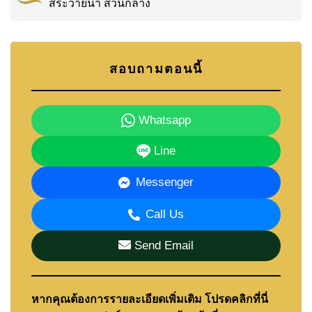
สระว่ายน้ำ ส่วนกลาง
แพลนเทชั่น วอเตอร์ไซด์ และโรลลิ่งฮิลส์) อยู่ไม่ไกล
ครอบครัวได้รับการดูแลเป็นอย่างดีในย่านนี้ ด้วยบีเจ
พี อีลิท อคาเดมี โรงเรียนนานาชาติมูลตรีภักดี
สอบถามตอนนี้
(M.I.S) โรงเรียนรีเจ้นส์นานาชาติ โรงเรียน
นานาชาติธาราพัฒนา และสาธิตอุดมศึกษา ทั้งหมด
อยู่ในระยะที่เดินทางสะดวก
Whatsapp
โรงพยาบาลกรุงเทพจอมเทียนก็อยู่ไม่ไกลเช่นกัน ให้ผู้
Line
อยู่อาศัยอุ่นใจได้ด้วยการเข้าถึงบริการทางการแพทย์ที่
มีคุณภาพอย่างรวดเร็ว
Messenger
Call Us
เงื่อนไขการเช่า
Send Email
อสังหาริมทรัพย์นี้ปล่อยเช่าระยะยาว โดยสัญญา 1 ปี
และวางเงินประกัน 2 เดือน
หากคุณกำลังพิจารณาเช่า คู่มือของเราจะพาคุณไป
หากคุณต้องการรายละเอียดเพิ่มเติม โปรดคลิกที่นี่