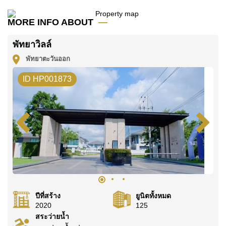
ตัวหมู่บ้านได้รับการดูแลเป็นอย่างดี มีฟิตเนส สระว่าย
MORE INFO ABOUT
น้ำรวม เจ้าหน้าที่รักษาความปลอดภัย 24 ชั่วโมง
ประตูทางเข้าแบบมีระบบควบคุม กล้องวงจรปิด และ
พัทยาวิลล์
สวนส่วนกลาง
พัทยาตะวันออก
สิ่งจำเป็นในชีวิตประจำวันอยู่ไม่ไกล ทั้งเส้นทาง
ID HP001873
มอเตอร์เวย์และทางหลวง ซูเปอร์มาร์เก็ตอาหารสด
สยามบุรี และท็อปส์ชิลด์เขาน้อย
สำหรับวันพักผ่อน ย่านนี้มีตัวเลือกมากมาย เช่น
ทะเลสาบมาบประชัน ฟาร์มแกะพัทยา สวนหินล้านปี
และฟาร์มจระเข้ ปราสาทสัจธรรม สโมสรม้าแคระพี
โป้ สโมสรโปโลไทย และรีสอร์ทฮอร์สชูพอยต์
ดูทรัพย์สินอื่นๆ ที่มีในพื้นที่นี้เพิ่มเติมได้ที่:
ปีที่สร้าง
ยูนิตทั้งหมด
อสังหาริมทรัพย์พัทยาตะวันออก ขาย/เช่า
2020
125
สระว่ายน้ำ
นักกอล์ฟมีสนามกอล์ฟสยามคันทรีคลับ (โอลด์คอร์ส