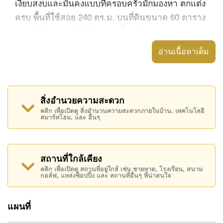
เงียบสงบและมั่นคงแบบที่ครอบครัวมักมองหา ตกแต่ง
ครบ พื้นที่ใช้สอย 240 ตร.ม. บนที่ดินขนาด 60 ตาราง
วา (240 ตร.ม.) พร้อมวิวสวนตั้งแต่ก้าวออกจากประตู
บ้าน
อ่านเนื้อหาเต็ม
3 ห้องนอน 3 ห้องน้ำ และห้องครัวสไตล์ยุโรป ทำให้
ทุกคนในบ้านมีพื้นที่ส่วนตัวของตัวเอง โดยไม่ต้องแย่ง
กันใช้ พร้อมเครื่องซักผ้า Smart TV และอินเทอร์เน็ต
สิ่งอำนวยความสะดวก
ไฟเบอร์ที่พร้อมใช้งานทันที
คลิก เพื่อเปิดดู สิ่งอำนวนความสะดวกภายในบ้าน. เทคโนโลยี
สมาร์ทโฮม, และ อื่นๆ
กลับบ้านมาพบที่จอดรถมีหลังคาคลุมสำหรับ 2 คัน
และสวนส่วนตัวที่สุนัขหรือแมวตัวเล็กจะรู้สึกเหมือน
อยู่บ้าน
สถานที่ใกล้เคียง
คลิก เพื่อเปิดดู สถานที่อยู่ใกล้ เช่น ชายหาด, โรงเรียน, สนาม
ประตูรีโมทไฟฟ้าและกล้องวงจรปิด (CCTV) ดูแลราย
กอล์ฟ, แหล่งช็อปปิ้ง และ สถานที่อื่นๆ ที่น่าสนใจ
ละเอียดในชีวิตประจำวันให้อย่างครบถ้วน
แผนที่
ทำเลและสิ่งอำนวยความสะดวกใกล้เคียง