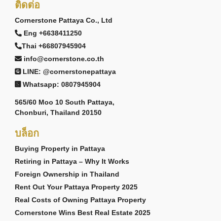
ติดต่อ
Cornerstone Pattaya Co., Ltd
Eng +6638411250
Thai +66807945904
info@cornerstone.co.th
LINE: @cornerstonepattaya
Whatsapp: 0807945904
565/60 Moo 10 South Pattaya,
Chonburi, Thailand 20150
บล็อก
Buying Property in Pattaya
Retiring in Pattaya – Why It Works
Foreign Ownership in Thailand
Rent Out Your Pattaya Property 2025
Real Costs of Owning Pattaya Property
Cornerstone Wins Best Real Estate 2025