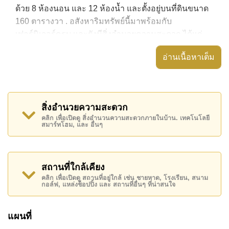
ด้วย 8 ห้องนอน และ 12 ห้องน้ำ และตั้งอยู่บนที่ดินขนาด
160 ตารางวา . อสังหาริมทรัพย์นี้มาพร้อมกับ
เฟอร์นิเจอร์ครบ และยังมีสิ่งอำนวยความสะดวก ได้แก่
สวนส่วนตัว, อ่างอาบน้ำ/จากุซซี่, ระเบียงกลางแจ้งที่มี
อ่านเนื้อหาเต็ม
หลังคา,
อสังหาริมทรัพย์นี้สามารถใช้ สระว่ายน้ำ ส่วนตัว ได้
Chern Mar Estate มีสิ่งอำนวยความสะดวกส่วนกลาง
สิ่งอำนวยความสะดวก
ได้แก่ ทางเข้ามีไม้กั้น
คลิก เพื่อเปิดดู สิ่งอำนวนความสะดวกภายในบ้าน. เทคโนโลยี
สมาร์ทโฮม, และ อื่นๆ
สถานที่สำคัญใกล้ Chern Mar Estate ได้แก่: เดินทางไป
ชายหาดได้ง่าย, ใกล้ทางด่วนมอเตอร์เวย์หรือทางหลวง ,
หาดบางเสร่, สนามบินอู่ตะเภา , ชีจันทร์ กอล์ฟ รีสอร์ท,
อีสเทิร์นสตาร์ , โรงพยาบาลสมเด็จพระนางเจ้าสิริกิติ์
สถานที่ใกล้เคียง
คลิก เพื่อเปิดดู สถานที่อยู่ใกล้ เช่น ชายหาด, โรงเรียน, สนาม
อสังหาริมทรัพย์นี้มีไว้สำหรับขายในราคา ฿ 27,900,000
กอล์ฟ, แหล่งช็อปปิ้ง และ สถานที่อื่นๆ ที่น่าสนใจ
บาท
โฉนดที่ดินของอสังหาริมทรัพย์นี้อยู่ภายใต้กรรมสิทธิ์ ชื่อ
แผนที่
ไทย
โดยมี ค่าโอนคนละครึ่ง