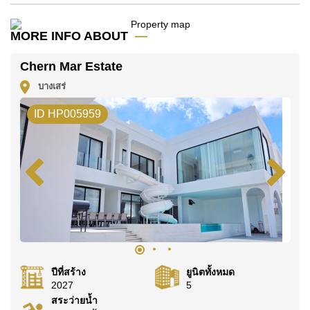
ค้นพบโอกาสในการทำให้ที่อยู่อาศัยนี้เป็นบ้านในฝันของ
MORE INFO ABOUT
คุณ!
ติดต่อ Cornerstone Real Estate โทร +6638411250
Chern Mar Estate
หรือ อีเมล
info@cornerstone.co.th
บางเสร่
WhatsApp ของสำนักงาน:
+66807945904
และ LINE:
ID HP005959
@cornerstonepattaya
ปีที่สร้าง
ยูนิตทั้งหมด
2027
5
สระว่ายน้ำ