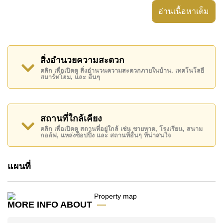
สวนส่วนตัว, อ่างอาบน้ำ/จากุซซี่, บ้านตรงหัวมุม,
อ่านเนื้อหาเต็ม
อสังหาริมทรัพย์นี้สามารถใช้ สระว่ายน้ำ ส่วนตัว ได้
The Sugar Palm Villa มีสิ่งอำนวยความสะดวกส่วนกลาง
ได้แก่ กล้องวงจรปิด, ทางเข้ามีไม้กั้น
สิ่งอำนวยความสะดวก
สถานที่สำคัญใกล้ The Sugar Palm Villa ได้แก่: ใกล้
คลิก เพื่อเปิดดู สิ่งอำนวนความสะดวกภายในบ้าน. เทคโนโลยี
สมาร์ทโฮม, และ อื่นๆ
ทางด่วนมอเตอร์เวย์หรือทางหลวง, โลตัส & เอ้าท์เล็ทม
อลล์, แม็คโคร , มาบประชัน เลค, ตลาดน้ำสี่ภาคพัทยา,
อันเดอร์วอเตอร์ เวิลด์, เดอะ ช็อกโกแลต แฟคทอรี่ พัทยา
สุขุมวิท, ไทยโปโลคลับ, Ramayana Water Park , สยาม
สถานที่ใกล้เคียง
คันทรีคลับ (สนามเก่า ไร่ ริมน้ำ และโรลลิ่งฮิลส์), ฟีนิกซ์
คลิก เพื่อเปิดดู สถานที่อยู่ใกล้ เช่น ชายหาด, โรงเรียน, สนาม
กอล์ฟ, แหล่งช็อปปิ้ง และ สถานที่อื่นๆ ที่น่าสนใจ
โกลด์, ชีจันทร์ กอล์ฟ รีสอร์ท , รพ.กรุงเทพพัทยา, โรง
พยาบาลสมเด็จพระนางเจ้าสิริกิติ์
แผนที่
อสังหาริมทรัพย์นี้มีไว้สำหรับขายในราคา ฿ 15,900,000
บาท
โฉนดที่ดินของอสังหาริมทรัพย์นี้อยู่ภายใต้กรรมสิทธิ์ ชื่อ
MORE INFO ABOUT
ไทย
โดยมี ค่าโอนคนละครึ่ง