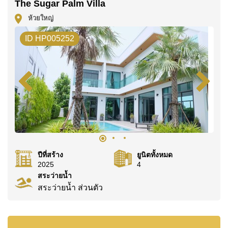
The Sugar Palm Villa
ค้นพบโอกาสในการทำให้ที่อยู่อาศัยนี้เป็นบ้านในฝันของ
ห้วยใหญ่
คุณ!
ติดต่อ Cornerstone Real Estate โทร +6638411250
ID HP005252
หรือ อีเมล
info@cornerstone.co.th
WhatsApp ของสำนักงาน:
+66807945904
และ LINE:
@cornerstonepattaya
ปีที่สร้าง
ยูนิตทั้งหมด
2025
4
สระว่ายน้ำ
สระว่ายน้ำ ส่วนตัว