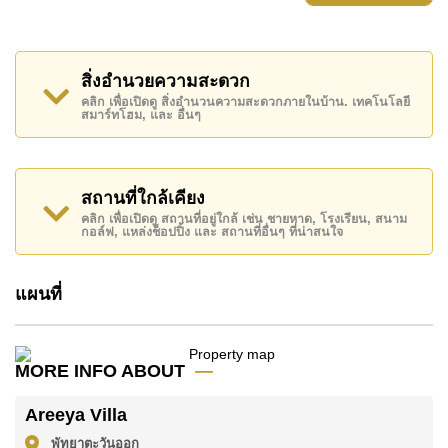
Areeya Villa มีสิ่งอำนวยความสะดวกส่วนกลาง ได้แก่
รักษาความปลอดภัย 24 ชั่วโมง, ทางเข้ามีไม้กั้น
สิ่งอำนวยความสะดวก
สถานที่สำคัญใกล้ Areeya Villa ได้แก่: ใกล้ทางด่วน
คลิก เพื่อเปิดดู สิ่งอำนวนความสะดวกภายในบ้าน. เทคโนโลยี
สมาร์ทโฮม, และ อื่นๆ
มอเตอร์เวย์หรือทางหลวง, ซูเปอร์มาร์เก็ตอาหารสด ,
มาบประชัน เลค, ฟาร์มแกะพัทยา , สยามคันทรีคลับ
(สนามเก่า ไร่ ริมน้ำ และโรลลิ่งฮิลส์), พัทยาคันทรีคลับ ,
รพ.กรุงเทพพัทยา
สถานที่ใกล้เคียง
คลิก เพื่อเปิดดู สถานที่อยู่ใกล้ เช่น ชายหาด, โรงเรียน, สนาม
อสังหาริมทรัพย์นี้มีไว้สำหรับขายในราคา ฿ 6,900,000
กอล์ฟ, แหล่งช็อปปิ้ง และ สถานที่อื่นๆ ที่น่าสนใจ
บาท
โฉนดที่ดินของอสังหาริมทรัพย์นี้อยู่ภายใต้กรรมสิทธิ์ ชื่อ
แผนที่
ไทย
โดยมี ค่าโอนคนละครึ่ง
ค้นพบโอกาสในการทำให้ที่อยู่อาศัยนี้เป็นบ้านในฝันของ
MORE INFO ABOUT
คุณ!
ติดต่อ Cornerstone Real Estate โทร +6638411250
Areeya Villa
หรือ อีเมล
info@cornerstone.co.th
พัทยาตะวันออก