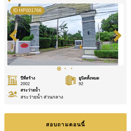
WhatsApp ของสำนักงาน:
+66807945904
และ LINE:
ID HP001766
@cornerstonepattaya
ปีที่สร้าง
ยูนิตทั้งหมด
2002
92
สระว่ายน้ำ
สระว่ายน้ำ ส่วนกลาง
สอบถามตอนนี้