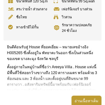
ขนาดพื้นที่ 120 Sq.m
ขนาดที่ดิน 99 Sq.wah
สระว่ายน้ำ ส่วนกลาง
เฟอร์นิเจอร์ บางส่วน
ชื่อไทย
วิวสวน
รักษาความปลอดภัย
ทางเข้ามีไม้กั้น
24 ชั่วโมง
ยินดีต้อนรับสู่ House ที่ยอดเยี่ยม – หมายเลขอ้างอิง
H005265 ซึ่งตั้งอยู่ใน พัทยาตะวันออก ซึ่งเป็นส่วนหนึ่ง
ของเขต บางละมุง จังหวัด ชลบุรี
ตั้งอยู่ภายในหมู่บ้านที่ชื่อว่า Areeya Villa . House แห่งนี้
มีพื้นที่ใช้สอยกว้างขวางถึง 120 ตารางเมตร พร้อมด้วย 3
ห้องนอน และ 3 ห้องน้ำ และตั้งอยู่บนที่ดินขนาด 99
ตารางวา . อสังหาริมทรัพย์นี้มาพร้อมกับ เฟอร์นิเจอร์
บางส่วน และยังมีสิ่งอำนวยความสะดวก ได้แก่ สวนส่วน
ตัว,
อ่านเนื้อหาเต็ม
อสังหาริมทรัพย์นี้สามารถใช้ สระว่ายน้ำ ส่วนกลาง ได้