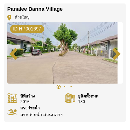
คุณ!
Panalee Banna Village
ติดต่อ Cornerstone Real Estate โทร +6638411250
ห้วยใหญ่
หรือ อีเมล
info@cornerstone.co.th
ID HP001697
WhatsApp ของสำนักงาน:
+66807945904
และ LINE:
@cornerstonepattaya
ปีที่สร้าง
ยูนิตทั้งหมด
2016
130
สระว่ายน้ำ
สระว่ายน้ำ ส่วนกลาง