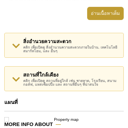
เฟอร์นิเจอร์ครบ และยังมีสิ่งอำนวยความสะดวก ได้แก่
สวนส่วนตัว, ตู้เสื้อผ้าแบบวอล์กอิน,
อ่านเนื้อหาเต็ม
อสังหาริมทรัพย์นี้สามารถใช้ สระว่ายน้ำ ส่วนตัว ได้
Panalee Banna Village มีสิ่งอำนวยความสะดวกส่วน
กลาง ได้แก่ รักษาความปลอดภัย 24 ชั่วโมง, ทางเข้ามีไม้
สิ่งอำนวยความสะดวก
กั้น, กล้องวงจรปิด, ฟิตเนส
คลิก เพื่อเปิดดู สิ่งอำนวนความสะดวกภายในบ้าน. เทคโนโลยี
สมาร์ทโฮม, และ อื่นๆ
สถานที่สำคัญใกล้ Panalee Banna Village ได้แก่:
แม็คโคร, โลตัส & เอ้าท์เล็ทมอลล์ , Ramayana Water
Park, Silverlake Vineyard , สยามคันทรีคลับ (สนามเก่า
ไร่ ริมน้ำ และโรลลิ่งฮิลส์), ฟีนิกซ์ โกลด์ , รพ.กรุงเทพ
สถานที่ใกล้เคียง
จอมเทียน, โรงพยาบาลสมเด็จพระนางเจ้าสิริกิติ์
คลิก เพื่อเปิดดู สถานที่อยู่ใกล้ เช่น ชายหาด, โรงเรียน, สนาม
กอล์ฟ, แหล่งช็อปปิ้ง และ สถานที่อื่นๆ ที่น่าสนใจ
อสังหาริมทรัพย์นี้มีไว้สำหรับขายในราคา ฿ 10,660,000
บาท
แผนที่
โฉนดที่ดินของอสังหาริมทรัพย์นี้อยู่ภายใต้กรรมสิทธิ์ ชื่อ
ไทย
โดยมี ค่าโอนคนละครึ่ง
MORE INFO ABOUT
ค้นพบโอกาสในการทำให้ที่อยู่อาศัยนี้เป็นบ้านในฝันของ