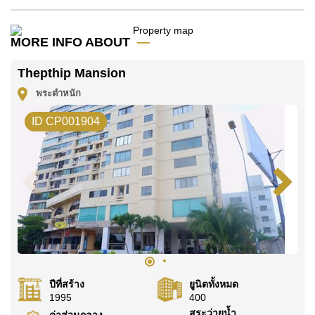
โปรดทราบว่าราคาค่าเช่าที่ Cornerstone Real Estate
โฆษณาเป็นราคาสำหรับสัญญาเช่า 1 ปี และต้องวางเงิน
มัดจำ 2 เดือน
ก่อนเข้าอยู่อาศัย
MORE INFO ABOUT
โฉนดที่ดินของอสังหาริมทรัพย์นี้อยู่ภายใต้กรรมสิทธิ์ ชื่อ
Thepthip Mansion
ต่างชาติ โดยมี ผู้ซื้อจ่ายค่าธรรมเนีนมการโอนทั้งหมด
พระตำหนัก
ค้นพบโอกาสในการทำให้ที่อยู่อาศัยนี้เป็นบ้านในฝันของ
คุณ!
ID CP001904
ติดต่อ Cornerstone Real Estate โทร +6638411250
หรือ อีเมล
info@cornerstone.co.th
WhatsApp ของสำนักงาน:
+66807945904
และ LINE:
@cornerstonepattaya
ปีที่สร้าง
ยูนิตทั้งหมด
1995
400
สระว่ายน้ำ
ค่าส่วนกลาง