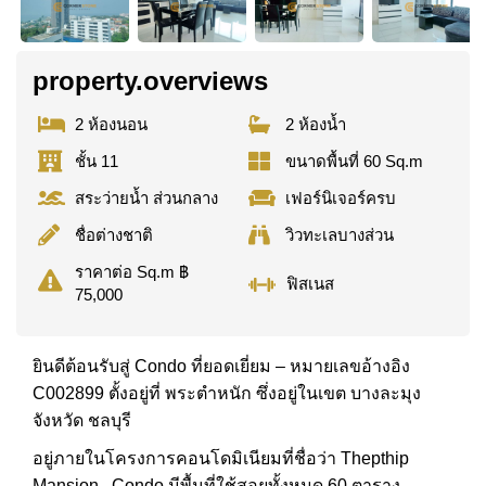
property.overviews
2 ห้องนอน
2 ห้องน้ำ
ชั้น 11
ขนาดพื้นที่ 60 Sq.m
สระว่ายน้ำ ส่วนกลาง
เฟอร์นิเจอร์ครบ
ชื่อต่างชาติ
วิวทะเลบางส่วน
ราคาต่อ Sq.m ฿
ฟิสเนส
75,000
ยินดีต้อนรับสู่ Condo ที่ยอดเยี่ยม – หมายเลขอ้างอิง
C002899 ตั้งอยู่ที่ พระตำหนัก ซึ่งอยู่ในเขต บางละมุง
จังหวัด ชลบุรี
อยู่ภายในโครงการคอนโดมิเนียมที่ชื่อว่า Thepthip
Mansion . Condo มีพื้นที่ใช้สอยทั้งหมด 60 ตาราง