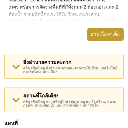
เมตร พร้อมการจัดวางพื้นที่ที่มีทั้งหมด 2 ห้องนอน และ 2
ห้องน้ำ จากยูนิตนี้คุณจะได้รับ วิวทะเลบางส่วน.
อสังหาริมทรัพย์นี้มาพร้อมกับ เฟอร์นิเจอร์ครบ และยังมี
สิ่งอำนวยความสะดวก ได้แก่ มีระเบียง,
อ่านเนื้อหาเต็ม
อสังหาริมทรัพย์นี้สามารถใช้ สระว่ายน้ำ ส่วนกลาง ได้
Thepthip Mansion มีสิ่งอำนวยความสะดวกส่วนกลาง
ได้แก่ ฟิสเนส, ร้านอาหาร/ร้านกาแฟในสถานที่, มินิมาร์
สิ่งอำนวยความสะดวก
ท, ร้านซักผ้า
คลิก เพื่อเปิดดู สิ่งอำนวนความสะดวกภายในบ้าน. เทคโนโลยี
สมาร์ทโฮม, และ อื่นๆ
สถานที่สำคัญใกล้ Thepthip Mansion ได้แก่: เดินทางไป
ชายหาดได้ง่าย, ไกล้เคียงรถประจำทาง , หาดพัทยา, หาด
จอมเทียน , เอเชีย 9 หลุม กอล์ฟ , โรงพยาบาลเมืองพัทยา,
รพ.กรุงเทพจอมเทียน
สถานที่ใกล้เคียง
คลิก เพื่อเปิดดู สถานที่อยู่ใกล้ เช่น ชายหาด, โรงเรียน, สนาม
อสังหาริมทรัพย์นี้มีไว้สำหรับขายในราคา ฿ 4,500,000
กอล์ฟ, แหล่งช็อปปิ้ง และ สถานที่อื่นๆ ที่น่าสนใจ
บาท คิดเป็น ฿ 75,000 บาทต่อตารางเมตร และยังมีให้เช่า
ในราคา ฿ 16,000 บาท
แผนที่