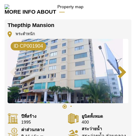
สำนักงานท่องเที่ยว/วีซ่า
MORE INFO ABOUT
ผู้พักอาศัยสามารถใช้สระว่ายน้ำรวม ฟิตเนส ร้าน
อาหาร/คาเฟ่ มินิมาร์ท และบริการซักรีดส่วนกลาง
Thepthip Mansion
พร้อมระบบรักษาความปลอดภัย 24 ชั่วโมง
พระตำหนัก
สิ่งอำนวยความสะดวกในชีวิตประจำวันอยู่ไม่ไกล ทั้ง
ID CP001904
การเดินทางเข้าถึงชายหาดได้ง่าย ซูเปอร์มาร์เก็ตฟรี
นด์ชิพ และฟู้ดมาร์ท
ย่านนี้ยังใกล้กับแหล่งท่องเที่ยวมากมาย เช่น หาด
พัทยา หาดจอมเทียน หาดพระตำหนัก หาดคอสซี่
ถนนวอล์กกิ้งสตรีท เซ็นทรัลเฟสติวัลพัทยาบีช และ
รอยัลการ์เด้นพลาซ่า
ครอบครัวมีตัวเลือกโรงเรียนไทยและนานาชาติ
มากมายใกล้เคียง เช่น โรงเรียนอักษรพัทยา บูรพา
ปีที่สร้าง
ยูนิตทั้งหมด
1995
400
พัฒนศาสตร์ สาธิตอุดมศึกษา และฟีนิกซ์วิทยา
สระว่ายน้ำ
ค่าส่วนกลาง
สระว่ายน้ำ ส่วนกลาง