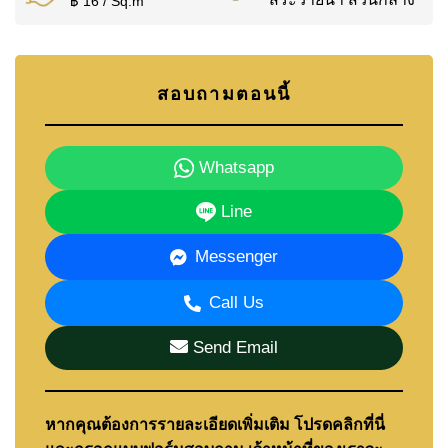
ทั้งโรงพยาบาลเมืองพัทยาและโรงพยาบาลกรุงเทพ
฿ 16 / Sq.m
จอมเทียนก็อยู่ไม่ไกลเช่นกัน ให้ผู้อยู่อาศัยอุ่นใจได้ด้วย
การเข้าถึงบริการทางการแพทย์ที่มีคุณภาพอย่าง
รวดเร็ว
สอบถามตอนนี้
เงื่อนไขการขาย
Whatsapp
อสังหาริมทรัพย์นี้ประกาศขาย ถือกรรมสิทธิ์ชื่อต่าง
Line
ชาติ (Foreign Name) ค่าธรรมเนียมโอนและภาษีแบ่ง
ชำระคนละครึ่งระหว่างผู้ซื้อและผู้ขาย
Messenger
สำหรับผู้ที่กำลังพิจารณาซื้อ คู่มือฉบับเต็มของเรา
Call Us
อธิบายขั้นตอนทั้งหมดไว้ที่:
คิดจะซื้ออสังหาริมทรัพย์
ในพัทยาใช่ไหม?
Send Email
ติดต่อ Cornerstone Real Estate — ประสบการณ์
หากคุณต้องการรายละเอียดเพิ่มเติม โปรดคลิกที่นี่
กว่า 21 ปีในพัทยา