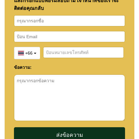
และกรอกแบบฟอร์มสอบถาม เจ้าหน้าที่ของเราจะ
ติดต่อคุณกลับ
📲 WhatsApp: +66 807 945 904
💬 LINE ID: @cornerstonepattaya
📞 +66 (0)38 411250
📧
info@cornerstone.co.th
+66
ข้อความ:
หากทรัพย์นี้ยังไม่ตรงกับความต้องการของคุณ สมัคร
Property Alert
ฟรี แล้วเราจะแจ้งเตือนทันทีที่มีทรัพย์
ใหม่ตรงกับความต้องการของคุณ