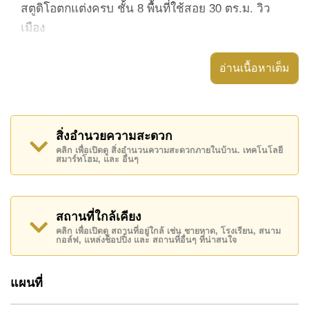
สตูดิโอตกแต่งครบ ชั้น 8 พื้นที่ใช้สอย 30 ตร.ม. วิว
เมือง
ห้องมี 1 ห้องน้ำ และแอร์ครบทุกพื้นที่
อ่านเนื้อหาเต็ม
ห้องครัวติดตั้งตู้สไตล์ยุโรป พร้อมเครื่องซักผ้า Smart
TV และอินเทอร์เน็ตไฟเบอร์
สิ่งอำนวยความสะดวก
ทำเลและสิ่งอำนวยความสะดวกใกล้เคียง
คลิก เพื่อเปิดดู สิ่งอำนวนความสะดวกภายในบ้าน. เทคโนโลยี
สมาร์ทโฮม, และ อื่นๆ
ย่านชายหาดมีการพัฒนาใหม่มากมายในช่วงที่ผ่าน
มา อาคารริมชายหาดหลายแห่งกลายเป็นร้านอาหาร
ที่มีชีวิตชีวา พร้อมสปาและซาวน่าริมชายหาด และ
สถานที่ใกล้เคียง
ร้านสะดวกซื้อ 7-Eleven ขนาดใหญ่
คลิก เพื่อเปิดดู สถานที่อยู่ใกล้ เช่น ชายหาด, โรงเรียน, สนาม
กอล์ฟ, แหล่งช็อปปิ้ง และ สถานที่อื่นๆ ที่น่าสนใจ
ซอยพระตำหนัก 5 ได้กลายเป็นถนนที่คึกคักในตัวเอง
เต็มไปด้วยสปอร์ตบาร์ อาหารนานาชาติหลากหลาย
แผนที่
และธุรกิจในชีวิตประจำวัน เช่น ร้านซักรีด นวด และ