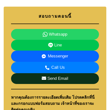
ติดต่อ Cornerstone Real Estate — ประสบการณ์
กว่า 21 ปีในพัทยา
สอบถามตอนนี้
Whatsapp
📲 WhatsApp: +66 807 945 904
Line
💬 LINE ID: @cornerstonepattaya
📞 +66 (0)38 411250
Messenger
📧
info@cornerstone.co.th
Call Us
หากทรัพย์นี้ยังไม่ตรงกับความต้องการของคุณ สมัคร
Send Email
Property Alert
ฟรี แล้วเราจะแจ้งเตือนทันทีที่มีทรัพย์
ใหม่ตรงกับความต้องการของคุณ
หากคุณต้องการรายละเอียดเพิ่มเติม โปรดคลิกที่นี่
และกรอกแบบฟอร์มสอบถาม เจ้าหน้าที่ของเราจะ
ติดต่อคุณกลับ