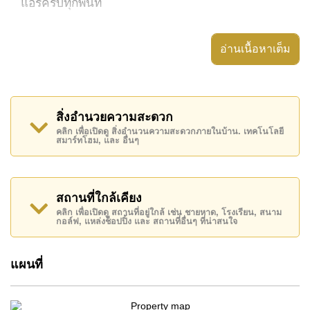
แอร์ครบทุกพื้นที่
ห้องครัวติดตั้งตู้สไตล์ยุโรป พร้อมอินเทอร์เน็ตไฟเบอร์
อ่านเนื้อหาเต็ม
ทำเลและสิ่งอำนวยความสะดวกใกล้เคียง
ผู้พักอาศัยสามารถใช้สระว่ายน้ำรวม สไลด์เดอร์น้ำ
สิ่งอำนวยความสะดวก
ฟิตเนส ห้องอบไอน้ำ/ซาวน่า สวนส่วนกลาง มินิมาร์ท
คลิก เพื่อเปิดดู สิ่งอำนวนความสะดวกภายในบ้าน. เทคโนโลยี
และระบบรักษาความปลอดภัย 24 ชั่วโมง
สมาร์ทโฮม, และ อื่นๆ
สิ่งอำนวยความสะดวกในชีวิตประจำวันอยู่ไม่ไกล ทั้ง
การเดินทางเข้าถึงชายหาดได้ง่าย บิ๊กซีเซาท์พัทยา
สถานที่ใกล้เคียง
แม็คโคร และโลตัสและเอาท์เล็ตมอลล์
คลิก เพื่อเปิดดู สถานที่อยู่ใกล้ เช่น ชายหาด, โรงเรียน, สนาม
กอล์ฟ, แหล่งช็อปปิ้ง และ สถานที่อื่นๆ ที่น่าสนใจ
ย่านนี้ยังใกล้กับแหล่งท่องเที่ยวมากมาย เช่น ตลาดน้ำ
พัทยา อันเดอร์วอเตอร์เวิลด์ บันจี้จั๊มพ์ พัทยาเพนท์บอล
แผนที่
แอนด์แอร์ซอฟท์พาร์ค โคลอสเซียมโชว์พัทยา และ
คานโชว์ และหาดจอมเทียน