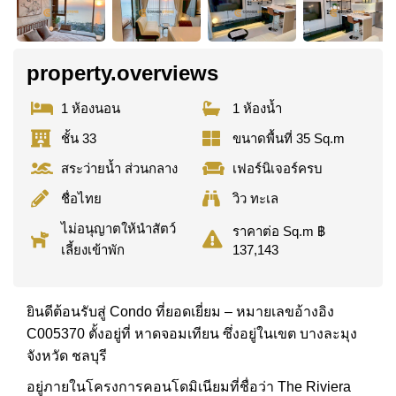
property.overviews
1 ห้องนอน
1 ห้องน้ำ
ชั้น 33
ขนาดพื้นที่ 35 Sq.m
สระว่ายน้ำ ส่วนกลาง
เฟอร์นิเจอร์ครบ
ชื่อไทย
วิว ทะเล
ไม่อนุญาตให้นำสัตว์
ราคาต่อ Sq.m ฿
เลี้ยงเข้าพัก
137,143
ยินดีต้อนรับสู่ Condo ที่ยอดเยี่ยม – หมายเลขอ้างอิง
C005370 ตั้งอยู่ที่ หาดจอมเทียน ซึ่งอยู่ในเขต บางละมุง
จังหวัด ชลบุรี
อยู่ภายในโครงการคอนโดมิเนียมที่ชื่อว่า The Riviera