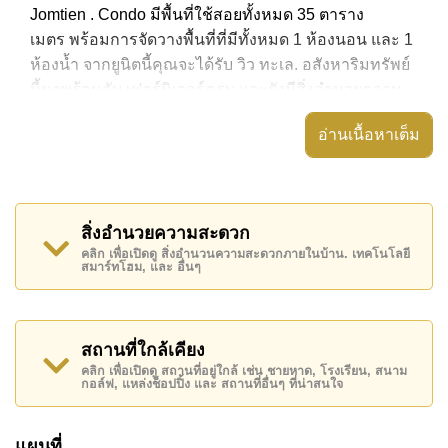
Jomtien . Condo มีพื้นที่ใช้สอยทั้งหมด 35 ตาราง
เมตร พร้อมการจัดวางพื้นที่ที่มีทั้งหมด 1 ห้องนอน และ 1
ห้องน้ำ จากยูนิตนี้คุณจะได้รับ วิว ทะเล. อสังหาริมทรัพย์
นี้มาพร้อมกับ เฟอร์นิเจอร์ครบ และยังมีสิ่งอำนวยความ
สะดวก ได้แก่ มีระเบียง, เครื่องปรับอากาศครบ,
อ่านเนื้อหาเต็ม
อสังหาริมทรัพย์นี้สามารถใช้ สระว่ายน้ำ ส่วนกลาง ได้
The Riviera Jomtien มีสิ่งอำนวยความสะดวกส่วนกลาง
ได้แก่ ฟิตเนสบนชั้นดาดฟ้า, สกายเทอร์เรซ, ห้องเกมส์,
สิ่งอำนวยความสะดวก
ซาวน่าหรือห้องอบไอน้ำ
คลิก เพื่อเปิดดู สิ่งอำนวนความสะดวกภายในบ้าน. เทคโนโลยี
สมาร์ทโฮม, และ อื่นๆ
สถานที่สำคัญใกล้ The Riviera Jomtien ได้แก่: เดินทาง
ไปชายหาดได้ง่าย, ไกล้เคียงรถประจำทาง , ตลาดน้ำสี่
ภาคพัทยา, อันเดอร์วอเตอร์ เวิลด์ , เอเชีย 9 หลุม กอล์ฟ,
ฟีนิกซ์ โกลด์ , รพ.กรุงเทพจอมเทียน
สถานที่ใกล้เคียง
คลิก เพื่อเปิดดู สถานที่อยู่ใกล้ เช่น ชายหาด, โรงเรียน, สนาม
อสังหาริมทรัพย์นี้มีไว้สำหรับขายในราคา ฿ 4,800,000
กอล์ฟ, แหล่งช็อปปิ้ง และ สถานที่อื่นๆ ที่น่าสนใจ
บาท คิดเป็น ฿ 137,143 บาทต่อตารางเมตร และยังมีให้
เช่าในราคา ฿ 25,000 บาท
แผนที่