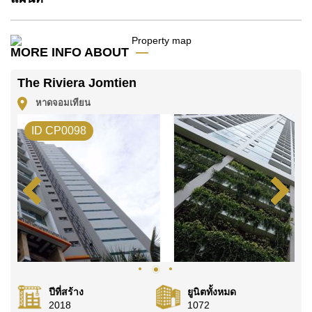
โปรดทราบว่าราคาค่าเช่าที่ Cornerstone Real Estate
โฆษณาเป็นราคาสำหรับสัญญาเช่า 1 ปี และต้องวางเงิน
มัดจำ 2 เดือน
ก่อนเข้าอยู่อาศัย
MORE INFO ABOUT
โฉนดที่ดินของอสังหาริมทรัพย์นี้อยู่ภายใต้กรรมสิทธิ์ ชื่อ
The Riviera Jomtien
ไทย โดยมี ค่าโอนคนละครึ่ง
หาดจอมเทียน
ค้นพบโอกาสในการทำให้ที่อยู่อาศัยนี้เป็นบ้านในฝันของ
คุณ!
ID CP0098
ติดต่อ Cornerstone Real Estate โทร +6638411250
หรือ อีเมล
info@cornerstone.co.th
WhatsApp ของสำนักงาน:
+66807945904
และ LINE:
@cornerstonepattaya
ปีที่สร้าง
ยูนิตทั้งหมด
2018
1072