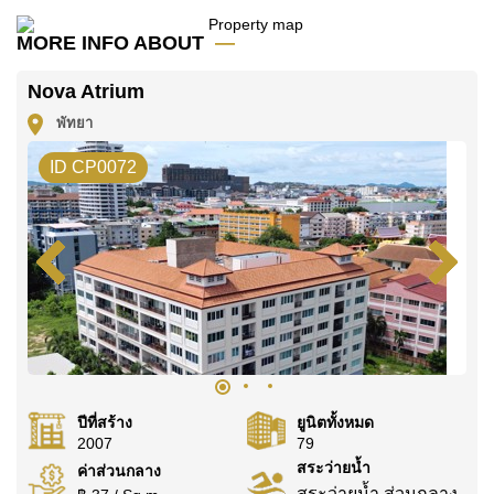
คุณ!
MORE INFO ABOUT
ติดต่อ Cornerstone Real Estate โทร +6638411250
หรือ อีเมล
info@cornerstone.co.th
Nova Atrium
WhatsApp ของสำนักงาน:
+66807945904
และ LINE:
พัทยา
@cornerstonepattaya
ID CP0072
ปีที่สร้าง
ยูนิตทั้งหมด
2007
79
สระว่ายน้ำ
ค่าส่วนกลาง
สระว่ายน้ำ ส่วนกลาง