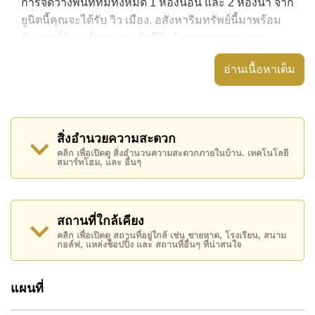
การจัดวางพื้นที่ที่มีทั้งหมด 1 ห้องนอน และ 2 ห้องน้ำ จาก
ยูนิตนี้คุณจะได้รับ วิว เมือง. อสังหาริมทรัพย์นี้มาพร้อม
กับ เฟอร์นิเจอร์ครบ และยังมีสิ่งอำนวยความสะดวก
ได้แก่ มีระเบียง, เครื่องปรับอากาศครบ,
อ่านเนื้อหาเต็ม
อสังหาริมทรัพย์นี้สามารถใช้ สระว่ายน้ำ ส่วนกลาง ได้
Nova Atrium มีสิ่งอำนวยความสะดวกส่วนกลาง ได้แก่
ฟิสเนส, รปภ.24ชม.
สิ่งอำนวยความสะดวก
สถานที่สำคัญใกล้ Nova Atrium ได้แก่: เดินทางไป
คลิก เพื่อเปิดดู สิ่งอำนวนความสะดวกภายในบ้าน. เทคโนโลยี
สมาร์ทโฮม, และ อื่นๆ
ชายหาดได้ง่าย, ไกล้เคียงรถประจำทาง , อาร์ท อิน
พาราไดซ์, ถนนคนเดิน , , รพ.กรุงเทพพัทยา, โรงพยาบาล
บางละมุง
สถานที่ใกล้เคียง
อสังหาริมทรัพย์นี้มีไว้สำหรับขายในราคา ฿ 3,700,000
คลิก เพื่อเปิดดู สถานที่อยู่ใกล้ เช่น ชายหาด, โรงเรียน, สนาม
บาท คิดเป็น ฿ 48,595 บาทต่อตารางเมตร
กอล์ฟ, แหล่งช็อปปิ้ง และ สถานที่อื่นๆ ที่น่าสนใจ
โฉนดที่ดินของอสังหาริมทรัพย์นี้อยู่ภายใต้กรรมสิทธิ์ ชื่อ
ต่างชาติ โดยมี ค่าโอนคนละครึ่ง
แผนที่
ค้นพบโอกาสในการทำให้ที่อยู่อาศัยนี้เป็นบ้านในฝันของ