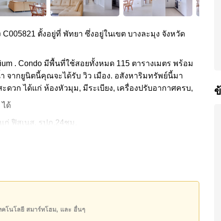
 C005821 ตั้งอยู่ที่ พัทยา ซึ่งอยู่ในเขต บางละมุง จังหวัด
ium . Condo มีพื้นที่ใช้สอยทั้งหมด 115 ตารางเมตร พร้อม
ำ จากยูนิตนี้คุณจะได้รับ วิว เมือง. อสังหาริมทรัพย์นี้มา
ะดวก ได้แก่ ห้องหัวมุม, มีระเบียง, เครื่องปรับอากาศครบ,
ข
 ได้
แก่ ฟิสเนส, รปภ.24ชม.
ายหาดได้ง่าย, ไกล้เคียงรถประจำทาง , อาร์ท อิน
พยาบาลบางละมุง
0,000 บาท คิดเป็น ฿ 52,087 บาทต่อตารางเมตร
ิ์ ชื่อบริษัท โดยมี ค่าโอนคนละครึ่ง
ันของคุณ!
เทคโนโลยี สมาร์ทโฮม, และ อื่นๆ