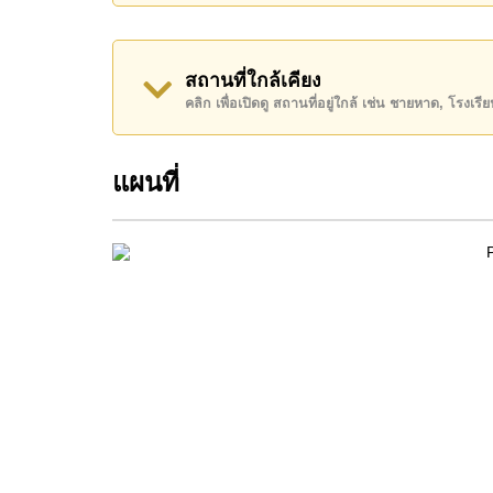
ติดต่อ Cornerstone Real Estate โทร +66384112
WhatsApp ของสำนักงาน:
+66807945904
และ L
สถานที่ใกล้เคียง
คลิก เพื่อเปิดดู สถานที่อยู่ใกล้ เช่น ชายหาด, โรงเร
แผนที่