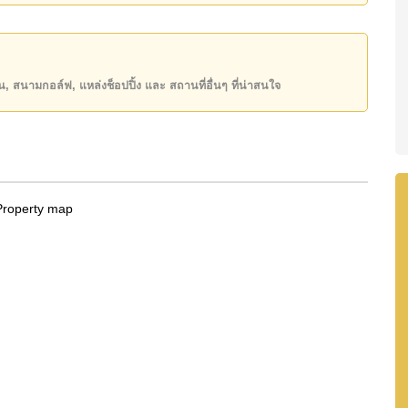
50 หรือ อีเมล
info@cornerstone.co.th
INE: @cornerstonepattaya
ียน, สนามกอล์ฟ, แหล่งช็อปปิ้ง และ สถานที่อื่นๆ ที่น่าสนใจ