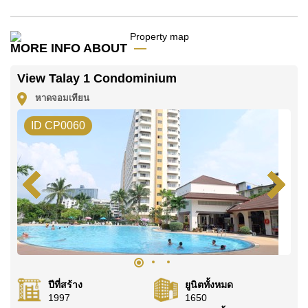
โฆษณาเป็นราคาสำหรับสัญญาเช่า 1 ปี และต้องวางเงิน
มัดจำ 2 เดือน
ก่อนเข้าอยู่อาศัย
MORE INFO ABOUT
ค้นพบโอกาสในการทำให้ที่อยู่อาศัยนี้เป็นบ้านในฝันของ
คุณ!
View Talay 1 Condominium
ติดต่อ Cornerstone Real Estate โทร +6638411250
หาดจอมเทียน
หรือ อีเมล
info@cornerstone.co.th
ID CP0060
WhatsApp ของสำนักงาน:
+66807945904
และ LINE:
@cornerstonepattaya
ปีที่สร้าง
ยูนิตทั้งหมด
1997
1650