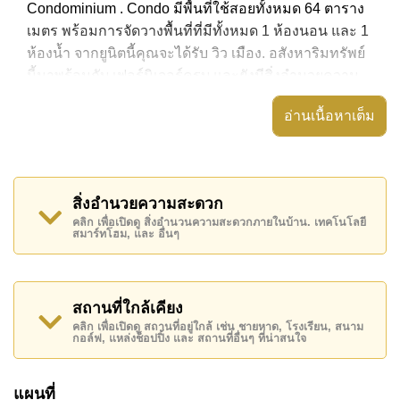
Condominium . Condo มีพื้นที่ใช้สอยทั้งหมด 64 ตาราง
เมตร พร้อมการจัดวางพื้นที่ที่มีทั้งหมด 1 ห้องนอน และ 1
ห้องน้ำ จากยูนิตนี้คุณจะได้รับ วิว เมือง. อสังหาริมทรัพย์
นี้มาพร้อมกับ เฟอร์นิเจอร์ครบ และยังมีสิ่งอำนวยความ
สะดวก ได้แก่ เครื่องปรับอากาศครบ, มีระเบียง,
อ่านเนื้อหาเต็ม
อสังหาริมทรัพย์นี้สามารถใช้ สระว่ายน้ำ ส่วนกลาง ได้
View Talay 1 Condominium มีสิ่งอำนวยความสะดวก
ส่วนกลาง ได้แก่ ฟิสเนส, ร้านอาหาร/ร้านกาแฟในสถาน
สิ่งอำนวยความสะดวก
ที่, รปภ.24ชม.
คลิก เพื่อเปิดดู สิ่งอำนวนความสะดวกภายในบ้าน. เทคโนโลยี
สมาร์ทโฮม, และ อื่นๆ
สถานที่สำคัญใกล้ View Talay 1 Condominium ได้แก่:
เดินทางไปชายหาดได้ง่าย, ไกล้เคียงรถประจำทาง , ตลาด
น้ำสี่ภาคพัทยา, พัทยาปาร์ค , เอเชีย 9 หลุม กอล์ฟ ,
รพ.กรุงเทพจอมเทียน
สถานที่ใกล้เคียง
คลิก เพื่อเปิดดู สถานที่อยู่ใกล้ เช่น ชายหาด, โรงเรียน, สนาม
อสังหาริมทรัพย์นี้เปิดให้เช่าระยะยาวในราคา ฿ 16,000
กอล์ฟ, แหล่งช็อปปิ้ง และ สถานที่อื่นๆ ที่น่าสนใจ
บาทต่อเดือน
โปรดทราบว่าราคาค่าเช่าที่ Cornerstone Real Estate
แผนที่