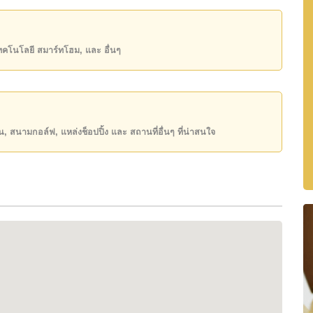
้าและร้านอาหารให้เลือกใช้บริการทุกวัน
งเที่ยวอื่น ๆ อยู่ไม่ไกลจากโครงการ
เทคโนโลยี สมาร์ทโฮม, และ อื่นๆ
กำลังกาย
จรปิดทั่วบริเวณโครงการ
ียน, สนามกอล์ฟ, แหล่งช็อปปิ้ง และ สถานที่อื่นๆ ที่น่าสนใจ
่อยู่ใกล้ทะเล พร้อมสิ่งอำนวยความสะดวกครบครันและเดินทาง
การ ติดต่อ Cornerstone Real Estate