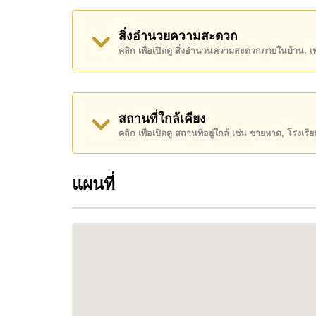
ตลาด ร้านอาหาร และร้านค้า
– รายล้อมด้วยร้านค
แหล่งท่องเที่ยวสำคัญ
– เช่น วัดพระใหญ่ และจุดท่อ
สิ่งอำนวยความสะดวก
สิ่งอำนวยความสะดวกในโครงการ
คลิก เพื่อเปิดดู สิ่งอำนวนความสะดวกภายในบ้าน. 
สระว่ายน้ำส่วนกลาง
– สำหรับการพักผ่อนและออก
ห้องฟิตเนส
– มีอุปกรณ์ออกกำลังกายให้บริการ
สถานที่ใกล้เคียง
ระบบรักษาความปลอดภัย 24 ชม.
– พร้อมกล้องวง
คลิก เพื่อเปิดดู สถานที่อยู่ใกล้ เช่น ชายหาด, โรงเร
เหตุผลที่ควรเลือก View Talay 1 Condominium
โครงการนี้เหมาะสำหรับผู้ที่มองหาที่พักอาศัยที
แผนที่
สะดวก เหมาะทั้งอยู่อาศัยเองและลงทุนปล่อยเช่า
สอบถามข้อมูลเพิ่มเติมหรือนัดหมายเยี่ยมชมโครง
📞
โทร:
+66 38 411 250
📧
อีเมล:
info@cornerstone.co.th
📲
WhatsApp:
+66 80 794 5904