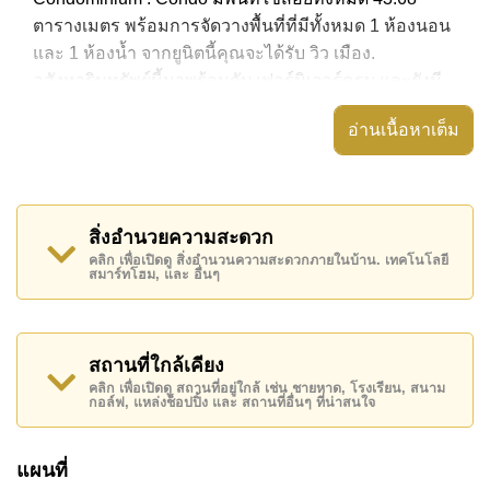
ตารางเมตร พร้อมการจัดวางพื้นที่ที่มีทั้งหมด 1 ห้องนอน
และ 1 ห้องน้ำ จากยูนิตนี้คุณจะได้รับ วิว เมือง.
อสังหาริมทรัพย์นี้มาพร้อมกับ เฟอร์นิเจอร์ครบ และยังมี
สิ่งอำนวยความสะดวก ได้แก่ มีระเบียง, เครื่องปรับ
อ่านเนื้อหาเต็ม
อากาศครบ,
อสังหาริมทรัพย์นี้สามารถใช้ สระว่ายน้ำ ส่วนกลาง ได้
Park Royal 3 Condominium มีสิ่งอำนวยความสะดวก
สิ่งอำนวยความสะดวก
ส่วนกลาง ได้แก่ ฟิสเนส, รปภ.24ชม.
คลิก เพื่อเปิดดู สิ่งอำนวนความสะดวกภายในบ้าน. เทคโนโลยี
สมาร์ทโฮม, และ อื่นๆ
สถานที่สำคัญใกล้ Park Royal 3 Condominium ได้แก่:
เดินทางไปชายหาดได้ง่าย, ฟู้ดมาร์ท , พัทยาปาร์ค, ถนน
คนเดิน , เอเชีย 9 หลุม กอล์ฟ , รพ.กรุงเทพพัทยา, โรง
พยาบาลเมืองพัทยา
สถานที่ใกล้เคียง
คลิก เพื่อเปิดดู สถานที่อยู่ใกล้ เช่น ชายหาด, โรงเรียน, สนาม
อสังหาริมทรัพย์นี้มีไว้สำหรับขายในราคา ฿ 1,750,000
กอล์ฟ, แหล่งช็อปปิ้ง และ สถานที่อื่นๆ ที่น่าสนใจ
บาท คิดเป็น ฿ 40,064 บาทต่อตารางเมตร และยังมีให้เช่า
ในราคา ฿ 17,000 บาท
แผนที่