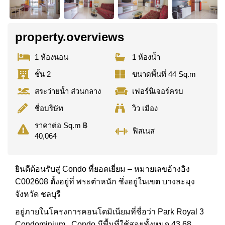
property.overviews
1 ห้องนอน
1 ห้องน้ำ
ชั้น 2
ขนาดพื้นที่ 44 Sq.m
สระว่ายน้ำ ส่วนกลาง
เฟอร์นิเจอร์ครบ
ชื่อบริษัท
วิว เมือง
ราคาต่อ Sq.m ฿
ฟิสเนส
40,064
ยินดีต้อนรับสู่ Condo ที่ยอดเยี่ยม – หมายเลขอ้างอิง
C002608 ตั้งอยู่ที่ พระตำหนัก ซึ่งอยู่ในเขต บางละมุง
จังหวัด ชลบุรี
อยู่ภายในโครงการคอนโดมิเนียมที่ชื่อว่า Park Royal 3
Condominium . Condo มีพื้นที่ใช้สอยทั้งหมด 43.68