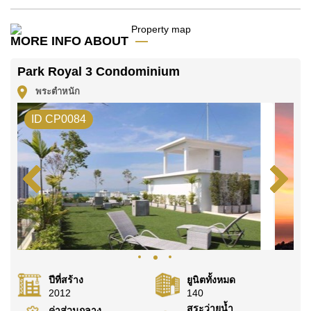
โปรดทราบว่าราคาค่าเช่าที่ Cornerstone Real Estate
โฆษณาเป็นราคาสำหรับสัญญาเช่า 1 ปี และต้องวางเงิน
มัดจำ 2 เดือน
ก่อนเข้าอยู่อาศัย
MORE INFO ABOUT
โฉนดที่ดินของอสังหาริมทรัพย์นี้อยู่ภายใต้กรรมสิทธิ์ ชื่อ
Park Royal 3 Condominium
บริษัท โดยมี ค่าโอนคนละครึ่ง
พระตำหนัก
ค้นพบโอกาสในการทำให้ที่อยู่อาศัยนี้เป็นบ้านในฝันของ
คุณ!
ID CP0084
ติดต่อ Cornerstone Real Estate โทร +6638411250
หรือ อีเมล
info@cornerstone.co.th
WhatsApp ของสำนักงาน:
+66807945904
และ LINE:
@cornerstonepattaya
ปีที่สร้าง
ยูนิตทั้งหมด
2012
140
สระว่ายน้ำ
ค่าส่วนกลาง