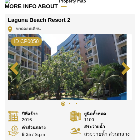
มัดจำ 2 เดือน
ก่อนเข้าอยู่อาศัย
MORE INFO ABOUT
โฉนดที่ดินของอสังหาริมทรัพย์นี้อยู่ภายใต้กรรมสิทธิ์ ชื่อ
Laguna Beach Resort 2
ไทย โดยมี ค่าโอนคนละครึ่ง
หาดจอมเทียน
ค้นพบโอกาสในการทำให้ที่อยู่อาศัยนี้เป็นบ้านในฝันของ
คุณ!
ID CP0050
ติดต่อ Cornerstone Real Estate โทร +6638411250
หรือ อีเมล
info@cornerstone.co.th
WhatsApp ของสำนักงาน:
+66807945904
และ LINE:
@cornerstonepattaya
ปีที่สร้าง
ยูนิตทั้งหมด
2016
1100
สระว่ายน้ำ
ค่าส่วนกลาง
สระว่ายน้ำ ส่วนกลาง
฿ 35 / Sq.m