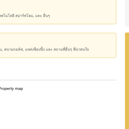
5,000 บาทต่อเดือน
เทคโนโลยี สมาร์ทโฮม, และ อื่นๆ
state โฆษณาเป็นราคาสำหรับสัญญาเช่า 1 ปี และต้องวาง
ันของคุณ!
50 หรือ อีเมล
info@cornerstone.co.th
ียน, สนามกอล์ฟ, แหล่งช็อปปิ้ง และ สถานที่อื่นๆ ที่น่าสนใจ
INE: @cornerstonepattaya