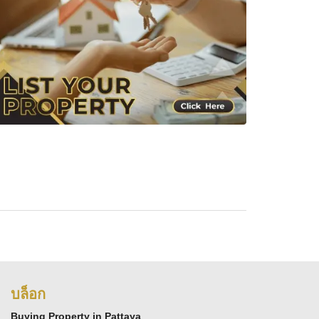
บล็อก
Buying Property in Pattaya