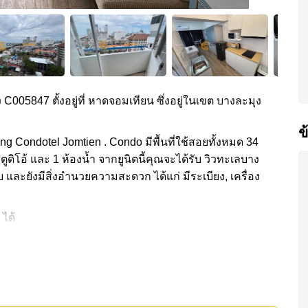
ง C005847 ตั้งอยู่ที่ หาดจอมเทียน ซึ่งอยู่ในเขต บางละมุง
ข
ng Condotel Jomtien . Condo มีพื้นที่ใช้สอยทั้งหมด 34
ตูดิโอ้ และ 1 ห้องน้ำ จากยูนิตนี้คุณจะได้รับ วิวทะเลบาง
บ และยังมีสิ่งอำนวยความสะดวก ได้แก่ มีระเบียง, เครื่อง
 ได้
วกส่วนกลาง ได้แก่ มินิมาร์ท, ร้านซักผ้า, รปภ.24ชม.
ด้แก่: เดินทางไปชายหาดได้ง่าย, ไกล้เคียงรถประจำทาง ,
, โรงพยาบาลพัทยาอินเตอร์เนชั่นแนล, โรงพยาบาลพัทยาเม