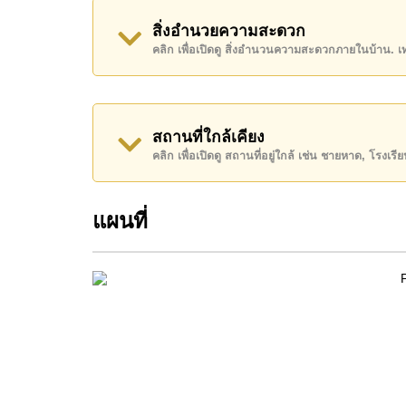
อสังหาริมทรัพย์นี้เปิดให้เช่าระยะยาวในราคา ฿ 1
สิ่งอำนวยความสะดวก
คลิก เพื่อเปิดดู สิ่งอำนวนความสะดวกภายในบ้าน. 
โปรดทราบว่าราคาค่าเช่าที่ Cornerstone Real E
เงินมัดจำ 2 เดือน
ก่อนเข้าอยู่อาศัย
ค้นพบโอกาสในการทำให้ที่อยู่อาศัยนี้เป็นบ้านในฝ
สถานที่ใกล้เคียง
ติดต่อ Cornerstone Real Estate โทร +66384112
คลิก เพื่อเปิดดู สถานที่อยู่ใกล้ เช่น ชายหาด, โรงเร
WhatsApp ของสำนักงาน:
+66807945904
และ L
แผนที่