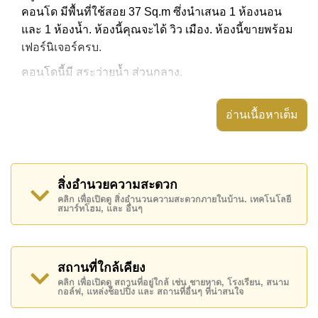
คอนโด มีพื้นที่ใช้สอย 37 Sq.m ซึ่งนำเสนอ 1 ห้องนอน
และ 1 ห้องน้ำ. ห้องนี้คุณจะได้ วิว เมือง. ห้องนี้ขายพร้อม
เฟอร์นิเจอร์ครบ.
คอนโดนี้มี สระว่ายน้ำ ส่วนกลาง.
อ่านเนื้อหาเต็ม
คอนโดนี้ขายในราคา ฿ 2,350,000 หรือ ฿ 63,514 ต่อตา
รางเมตร. คอนโดนี้ให้เช่าในราคา ฿ 15,000.
โฉนดอยู่ในนาม ชื่อต่างชาติ .
สิ่งอำนวยความสะดวก
คลิก เพื่อเปิดดู สิ่งอำนวนความสะดวกภายในบ้าน. เทคโนโลยี
สมาร์ทโฮม, และ อื่นๆ
สถานที่ใกล้เคียง
คลิก เพื่อเปิดดู สถานที่อยู่ใกล้ เช่น ชายหาด, โรงเรียน, สนาม
กอล์ฟ, แหล่งช็อปปิ้ง และ สถานที่อื่นๆ ที่น่าสนใจ