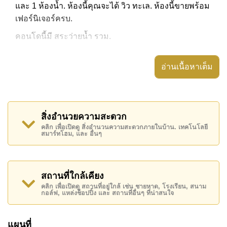
และ 1 ห้องน้ำ. ห้องนี้คุณจะได้ วิว ทะเล. ห้องนี้ขายพร้อม
เฟอร์นิเจอร์ครบ.
คอนโดนี้มี สระว่ายน้ำ รวม.
อ่านเนื้อหาเต็ม
คอนโดนี้ขายในราคา ฿ 5,009,000 หรือ ฿ 147,324
ต่อตารางเมตร.
โฉนดอยู่ในนาม ชื่อต่างชาติ .
สิ่งอำนวยความสะดวก
คลิก เพื่อเปิดดู สิ่งอำนวนความสะดวกภายในบ้าน. เทคโนโลยี
สมาร์ทโฮม, และ อื่นๆ
สถานที่ใกล้เคียง
คลิก เพื่อเปิดดู สถานที่อยู่ใกล้ เช่น ชายหาด, โรงเรียน, สนาม
กอล์ฟ, แหล่งช็อปปิ้ง และ สถานที่อื่นๆ ที่น่าสนใจ
แผนที่