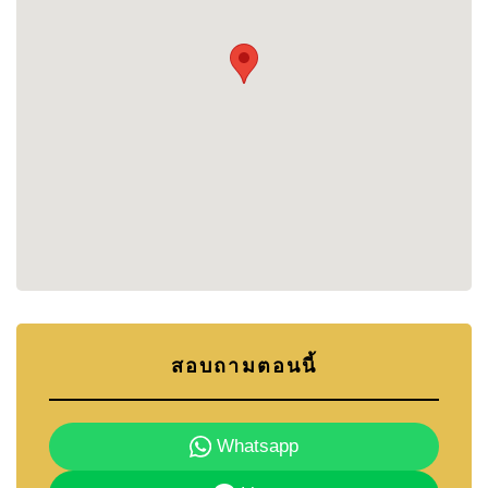
ระบบรักษาความปลอดภัย 24 ชั่วโมงในโครงการ
พื้นที่สวนภูมิทัศน์และทางวิ่งออกกำลังกายใกล้เคียง
ภาพรวมโครงการ
Zensiri Lakeside Mabprachan ประกอบด้วยบ้านพูล
วิลล่า 3, 4 และ 5 ห้องนอน ออกแบบทันสมัยด้วยวัสดุ
คุณภาพ ราคาพิเศษเริ่มต้นเพียง 12.79 ล้านบาท เหมาะ
สำหรับครอบครัวที่ต้องการชีวิตที่เงียบสงบแต่ยังใกล้สิ่ง
อำนวยความสะดวกในพัทยา โรงเรียนนานาชาติ และ
กิจกรรมพักผ่อนมากมาย
📞
ติดต่อ Cornerstone Real Estate
สอบถามตอนนี้
📞 +66 80 794 5904
📩
info@cornerstone.co.th
📱 LINE: @cornerstonepattaya
Whatsapp