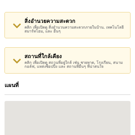
ทำเลที่ตั้ง
สิ่งอำนวยความสะดวก
ตั้งอยู่ห่างจากทะเลสาบมาบประชันเพียง 1 กม. ทำเลที่
คลิก เพื่อเปิดดู สิ่งอำนวนความสะดวกภายในบ้าน. เทคโนโลยี
เงียบสงบล้อมรอบด้วยพื้นที่สีเขียว เหมาะสำหรับกิจกรรม
สมาร์ทโฮม, และ อื่นๆ
กลางแจ้ง เช่น วิ่งจ็อกกิ้งและปั่นจักรยาน ใกล้โรงเรียน
นานาชาติชั้นนำ เช่น Regent’s และ Rugby School
Thailand การเดินทางสะดวกด้วยทางด่วนและ
สถานที่ใกล้เคียง
มอเตอร์เวย์ เชื่อมต่อพัทยา กรุงเทพฯ และโซน
คลิก เพื่อเปิดดู สถานที่อยู่ใกล้ เช่น ชายหาด, โรงเรียน, สนาม
อุตสาหกรรม Eastern Seaboard
กอล์ฟ, แหล่งช็อปปิ้ง และ สถานที่อื่นๆ ที่น่าสนใจ
สิ่งอำนวยความสะดวก
แผนที่
สระว่ายน้ำเกลือส่วนตัวพร้อมระบบโอเวอร์โฟลว์
ระบบสมาร์ทโฮมเต็มรูปแบบ
เครื่องปรับอากาศไดกิ้น
การตกแต่งภายในพรีเมียมแบบพร้อมอยู่
ฟิตเนสเซ็นเตอร์