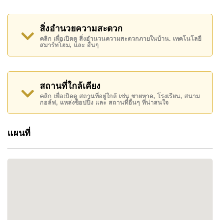
โครงการยังอยู่ติดกับสวนสาธารณะเขาพระตำหนัก มอบ
บรรยากาศเงียบสงบสำหรับการพักผ่อน
สิ่งอำนวยความสะดวก
คลิก เพื่อเปิดดู สิ่งอำนวนความสะดวกภายในบ้าน. เทคโนโลยี
สิ่งอำนวยความสะดวก
สมาร์ทโฮม, และ อื่นๆ
·
สระว่ายน้ำอินฟินิตี้เอดจ์
:
ตั้งอยู่บนชั้น
5
มอบวิวพา
โนรามาของเมืองและอ่าวพัทยา
สถานที่ใกล้เคียง
·
ฟิตเนสเซ็นเตอร์
:
มีอุปกรณ์ครบครัน รองรับการ
คลิก เพื่อเปิดดู สถานที่อยู่ใกล้ เช่น ชายหาด, โรงเรียน, สนาม
ออกกำลังกายหลากหลายรูปแบบ
กอล์ฟ, แหล่งช็อปปิ้ง และ สถานที่อื่นๆ ที่น่าสนใจ
·
ซาวน่า
:
มีบริการเพื่อการผ่อนคลายและสุขภาพ
แผนที่
·
ระบบรักษาความปลอดภัย
24
ชั่วโมง
:
โครงการติด
ตั้งกล้องวงจรปิดและมีเจ้าหน้าที่รักษาความปลอดภัย เพื่อ
ความปลอดภัยของผู้อยู่อาศัย
​
สิ่งอำนวยความสะดวกใกล้เคียง
·
ชายหาด
:
หาดพัทยาและหาดจอมเทียนสามารถเข้า
ถึงได้ง่าย มีกิจกรรมสันทนาการและพักผ่อนหลากหลาย