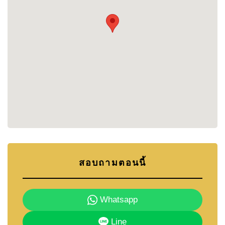
·
ห้างสรรพสินค้า
:
เซ็นทรัล เฟสติวัล พัทยา บีช
,
เทส
โก้ โลตัส พัทยาใต้ และบิ๊กซี พัทยาใต้ อยู่ใกล้เคียง มอบ
ประสบการณ์ช้อปปิ้งและรับประทานอาหารที่หลากหลาย
·
โรงเรียนนานาชาติ
:
โรงเรียนอักษรพัทยาและ
สถาบันการศึกษาอื่น ๆ อยู่ใกล้เคียง เหมาะสำหรับครอบ
สอบถามตอนนี้
Whatsapp
Line