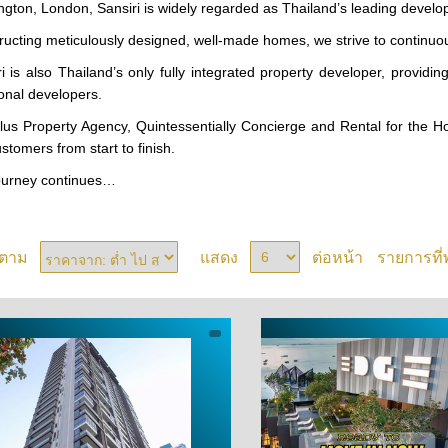
ngton, London,
Sansiri is widely regarded as Thailand’s leading deve
ucting meticulously designed, well-made homes, we strive to continuousl
ri is also Thailand’s only fully integrated property developer, provid
ional developers.
lus Property Agency, Quintessentially Concierge and Rental for the Hol
stomers from start to finish.
ourney continues…
งตาม
แสดง
ต่อหน้า
รายการที่