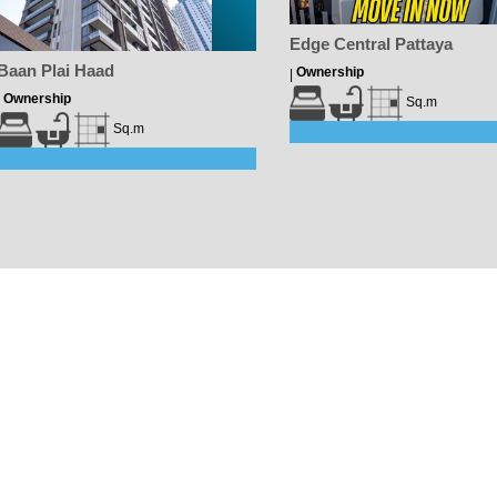
Edge Central Pattaya
Baan Plai Haad
Ownership
|
Ownership
|
Sq.m
Sq.m