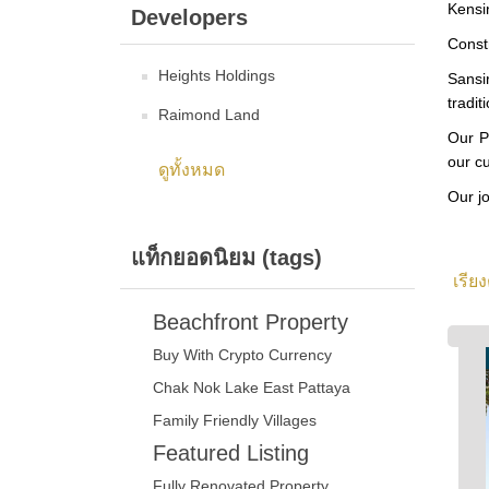
Kensi
Developers
Constr
Heights Holdings
Sansi
tradit
Raimond Land
Our P
our cu
ดูทั้งหมด
Our j
แท็กยอดนิยม (tags)
เรีย
Beachfront Property
Buy With Crypto Currency
Chak Nok Lake East Pattaya
Family Friendly Villages
Featured Listing
Fully Renovated Property