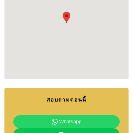
พื้นที่ใน Eastern Seaboard ได้อย่างสะดวก
ใกล้โรงเรียนนานาชาติ เช่น
Regent’s International
School Pattaya
,
Rugby School Thailand
,
Highgate
International School
และ
Mooltripakdee
International School
ใกล้โรงพยาบาล เช่น
Bangkok Hospital Pattaya
และ
ยังสามารถเดินทางเข้าสู่ตัวเมืองพัทยาได้สะดวก
ภายในเวลาไม่นาน
สิ่งอำนวยความสะดวก
• คลับเฮาส์ พร้อมฟิตเนส
• ห้องโยคะ และห้องมวย
สอบถามตอนนี้
• ห้องสมุดส่วนกลาง
• สวน Linear Park
Whatsapp
• Pavilion และสนามเด็กเล่น
• ระบบรักษาความปลอดภัย 3 ชั้น พร้อม CCTV