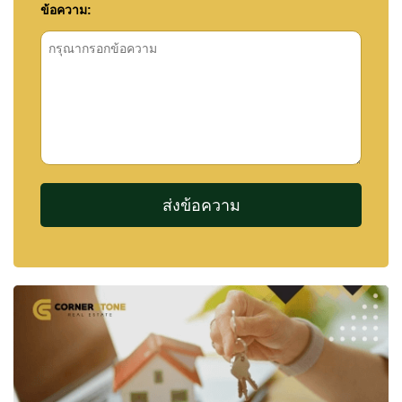
ข้อความ:
ในระยะยาว
REKHA Pattaya เป็นโครงการที่เหมาะสำหรับผู้ที่
ต้องการบ้านในทำเลที่เดินทางสะดวก พร้อมความเป็น
ส่วนตัวและคุณภาพการอยู่อาศัยที่ครบถ้วน
รายละเอียดการติดต่อ
🏆 ได้รับการยอมรับด้วยรางวัลจาก Nestopa Thailand
ได้แก่ Best Real Estate Agency – Pattaya (2026)
และ Best Client Service Excellence (2026)
หากต้องการข้อมูลเพิ่มเติมหรือนัดหมายเข้าชม
โครงการ ติดต่อ Cornerstone Real Estate ได้ที่:
📲 WhatsApp: +66807945904
💬 LINE ID: @cornerstonepattaya
📞 +66 (0)38 411250
📧
info@cornerstone.co.th