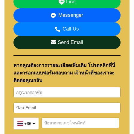
Line
ภาพรวมโครงการ
Messenger
REKHA Pattaya – Motorway เป็นโครงการบ้าน 2 ชั้น
Call Us
จำนวน 40 หลัง ใน East Pattaya ราคาเริ่มต้น
17,760,000 บาท ไปจนถึง 31,950,000 บาท สำหรับ
Send Email
บ้านตัวอย่างพร้อมเฟอร์นิเจอร์
มีแบบบ้านให้เลือก 3 แบบ ได้แก่
หากคุณต้องการรายละเอียดเพิ่มเติม โปรดคลิกที่นี่
René พื้นที่ใช้สอยประมาณ 292 ตารางเมตร 4 ห้อง
และกรอกแบบฟอร์มสอบถาม เจ้าหน้าที่ของเราจะ
นอน 5 ห้องน้ำ
ติดต่อคุณกลับ
Renoir พื้นที่ใช้สอยประมาณ 325 ตารางเมตร พร้อม
Double Volume และห้องแม่บ้าน
Rembrandt พื้นที่ใช้สอยประมาณ 387 ตารางเมตร 5
ห้องนอน พร้อมบันไดโค้งและพื้นที่ขนาดใหญ่
ทุกแบบบ้านออกแบบให้ตอบโจทย์การอยู่อาศัยจริง
+66
พร้อมพื้นที่ใช้สอยที่กว้างขวางและรองรับการใช้ชีวิต