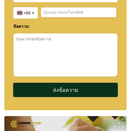
Properties
อ่านเพิ่มเติมว่าทำไมลูกค้าจำนวนมากไว้วางใจ
+66
Cornerstone Real Estate ได้ที่:
ข้อความ:
Why So Many People Trust Cornerstone Real
Estate in Pattaya
รายละเอียดการติดต่อ
🏆 ภูมิใจที่ได้รับรางวัล
“
Best Pattaya Real Estate
Experience 2025
”
at Nestopa Digital Property
Awards
📞 +66 (0)38 411250
💬 LINE ID: @cornerstonepattaya
📲 WhatsApp: +66807945904
📧
info@cornerstone.co.th
🌐
www.cornerstone.co.th
🤝
ติดต่อเราวันนี้!