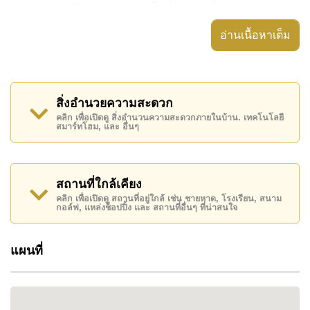
ครอบครัวโดยเฉพาะ เน้นพื้นที่ใช้สอยที่กว้างขวาง
พร้อมสวนส่วนตัว และบรรยากาศชุมชนที่เป็นระเบียบ
อ่านเนื้อหาเต็ม
ราคาเริ่มต้นที่
10,250,000 บาท
เหตุผลที่ควรเลือก Pyche Pattaya
สิ่งอำนวยความสะดวก
คลิก เพื่อเปิดดู สิ่งอำนวนความสะดวกภายในบ้าน. เทคโนโลยี
• ทำเลใกล้ Mabprachan Lake
สมาร์ทโฮม, และ อื่นๆ
• ใกล้ Highway 36 และ Motorway 7
• เหมาะสำหรับครอบครัว
สถานที่ใกล้เคียง
• แบบบ้าน 4–5 ห้องนอน
คลิก เพื่อเปิดดู สถานที่อยู่ใกล้ เช่น ชายหาด, โรงเรียน, สนาม
• สวนส่วนตัว
กอล์ฟ, แหล่งช็อปปิ้ง และ สถานที่อื่นๆ ที่น่าสนใจ
• โครงการแบบหมู่บ้านมีรั้วรอบขอบชิด
แผนที่
แบบบ้าน
Piet