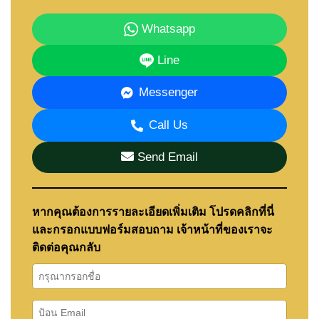
• Highway 36
• Motorway 7
Whatsapp
อ่านเพิ่มเติมเกี่ยวกับทำเลนี้ได้ที่:
Why Is Mabprachan Lake in East Pattaya
Line
Becoming So Popular
Messenger
ข้อมูลโรงเรียนนานาชาติในพื้นที่:
Best International Schools in Pattaya 2026
Call Us
Send Email
รายละเอียดโครงการ
ชื่อโครงการ: Pyche Pattaya
ที่ตั้ง: Mabprachan (East Pattaya)
หากคุณต้องการรายละเอียดเพิ่มเติม โปรดคลิกที่นี่
ประเภท: บ้านเดี่ยว
และกรอกแบบฟอร์มสอบถาม เจ้าหน้าที่ของเราจะ
ราคาเริ่มต้น: 10,250,000 บาท
ติดต่อคุณกลับ
ลงทะเบียนรับแจ้งเตือนบ้านในโครงการนี้ก่อนใคร
ได้ที่:
Property Alert Pattaya – Be First To The Right