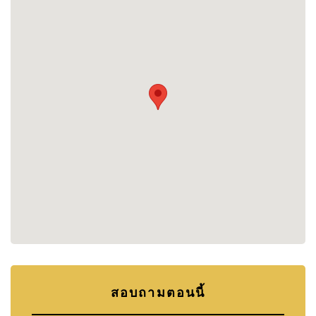
• 4 ห้องนอน
• 4 ห้องน้ำ
Pablo / Pollock
• 5 ห้องนอน
• 4 ห้องน้ำ
ทำเลที่ตั้ง – Mabprachan (East Pattaya)
โครงการตั้งอยู่ในพื้นที่ที่ได้รับความนิยมสูงสำหรับ
ครอบครัวและผู้ที่ต้องการความเงียบสงบ ใกล้โรงเรียน
นานาชาติชั้นนำ และเดินทางสะดวกสู่กรุงเทพฯ
สถานที่ใกล้เคียง:
• Regent’s International School Pattaya
• Rugby School Thailand
สอบถามตอนนี้
• Mabprachan Lake