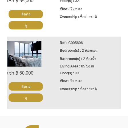
เช่า ฿ 55,000
32
📲 WhatsApp: +66807945904
วิว ทะเล
💬 LINE ID: @cornerstonepattaya
ติดต่อ
🌐
www.cornerstone.co.th
ชื่อต่างชาติ
🤝
ติดต่อเราวันนี้!
ดู
👍
Facebook
📸
Instagram
C005606
▶️
YouTube
2 ห้องนอน
2 ห้องน้ำ
85 Sq.m
เช่า ฿ 60,000
33
วิว ทะเล
ติดต่อ
ชื่อต่างชาติ
ดู