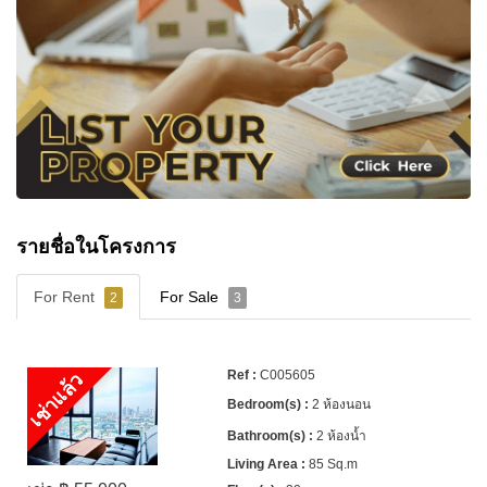
จำนวนยูนิต:
439 ยูนิต
สร้างเสร็จ:
2016
ที่จอดรถ:
อาคารจอดรถ 6 ชั้น
สิ่งอำนวยความสะดวก:
สระดาดฟ้า จากุซซี่ ซันเดค
ฟิตเนสวิวเมือง–ทะเล
ทำเล:
ถนนพัทยาเหนือ
รายชื่อในโครงการ
รายละเอียดการติดต่อ
For Rent
For Sale
2
3
🏆 ภูมิใจที่ได้รับรางวัล
“Best Pattaya Real Estate
Experience 2025”
จาก Nestopa Thailand
C005605
เช่าแล้ว
หากต้องการข้อมูลเพิ่มเติมหรือนัดหมายเข้าชม
2 ห้องนอน
โครงการ ติดต่อ
Cornerstone Real Estate
ได้ที่:
2 ห้องน้ำ
📞 +66 (0)38 411250
85 Sq.m
📧
info@cornerstone.co.th