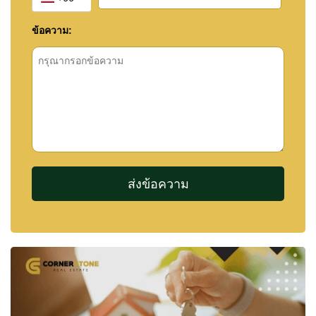
ระบบรักษาความปลอดภัย 24 ชม.
ข้อความ:
คีย์การ์ดเข้า–ออก
ล็อบบี้และพื้นที่ต้อนรับ
การจัดการโครงการ
📘 ข้อมูลโครงการ
Pattaya Posh เป็นคอนโดไฮไรส์ที่มอบทั้งความ
สะดวกสบาย การเดินทางง่าย และสิ่งอำนวยความ
สะดวกครบในทำเลที่หาได้ยากในพัทยาเหนือ
ข้อมูลสำคัญ:
ประเภท:
คอนโดมิเนียมไฮไรส์
จำนวนชั้น:
35 ชั้น