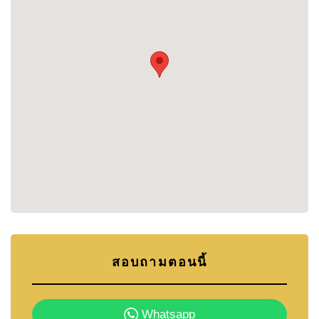
ฟิตเนสพร้อมวิวทะเลและวิวเมือง
อาคารจอดรถ 6 ชั้น
ใกล้ Terminal 21 และชายหาดพัทยาเหนือ
ดีต่อการลงทุนทั้งระยะสั้นและยาว
📍 ทำเลที่ตั้ง
ที่ตั้งโครงการช่วยให้เดินทางสะดวก ใกล้แลนด์มาร์ก
สำคัญ แหล่งช้อปปิ้ง ร้านอาหาร และเส้นทางหลัก
สถานที่ใกล้เคียง:
• Terminal 21 Pattaya
• สถานีรถโดยสารพัทยาเหนือ
สอบถามตอนนี้
• Bangkok Pattaya Hospital
• Big C และ Lotus พัทยาเหนือ
• หาดวงอมาตย์ และหาดพัทยาเหนือ
Whatsapp