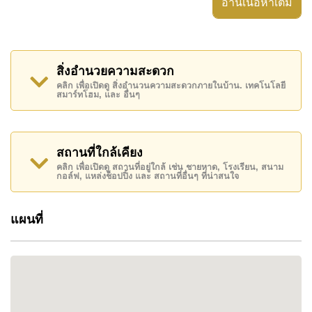
อ่านเนื้อหาเต็ม
ว่ายน้ำอินฟินิตี้จากุซซี่ และฟิตเนสที่มองเห็นวิวทะเล
และเมืองแบบพาโนรามา
สิ่งอำนวยความสะดวก
คลิก เพื่อเปิดดู สิ่งอำนวนความสะดวกภายในบ้าน. เทคโนโลยี
WHY CHOOSE THIS PROJECT
สมาร์ทโฮม, และ อื่นๆ
ด้วยทำเลใจกลางพัทยาเหนือ วิวสวย สิ่งอำนวยความ
สะดวกครบ และความต้องการเช่าสูง Pattaya Posh
สถานที่ใกล้เคียง
ถือเป็นคอนโดที่ตอบโจทย์ทั้งอยู่อาศัยและการลงทุน
คลิก เพื่อเปิดดู สถานที่อยู่ใกล้ เช่น ชายหาด, โรงเรียน, สนาม
กอล์ฟ, แหล่งช็อปปิ้ง และ สถานที่อื่นๆ ที่น่าสนใจ
ไฮไลท์:
ทำเลพัทยาเหนือ เดินทางง่าย
แผนที่
อาคารไฮไรส์สร้างเสร็จปี 2016
สระว่ายน้ำอินฟินิตี้บนดาดฟ้า
โซนจากุซซี่และซันเดคชั้น 35