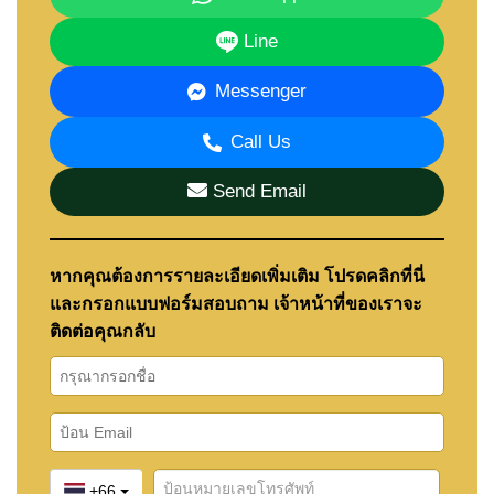
• ถนนสุขุมวิท
• Mini Siam
Line
• พัทยากลาง (5–10 นาที)
Messenger
โรงเรียนใกล้เคียง:
• Pattaya International School
Call Us
• โรงเรียนอักษรพัทยา
• Regent’s International School
Send Email
• IPC Green
หากคุณต้องการรายละเอียดเพิ่มเติม โปรดคลิกที่นี่
🏢 สิ่งอำนวยความสะดวก
และกรอกแบบฟอร์มสอบถาม เจ้าหน้าที่ของเราจะ
ติดต่อคุณกลับ
สระว่ายน้ำอินฟินิตี้บนดาดฟ้า
โซนจากุซซี่และซันเดค
ฟิตเนสพร้อมวิวพาโนรามา
อาคารจอดรถ 6 ชั้น
+66