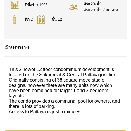
สระว่ายน้ำ
ปีที่สร้าง
1992
สระว่ายน้ำ ส่วนกลาง
ตึก
2
ชั้น
12
คำบรรยาย
This 2 Tower 12 floor condominium development is
located on the Sukhumvit & Central Pattaya junction.
Originally consisting of 38 square metre studio
designs, however there are many units now which
have been combined for larger 1 and 2 bedroom
layouts.
The condo provides a communal pool for owners, and
there is lots of parking.
Access to Pattaya is just 5 minutes