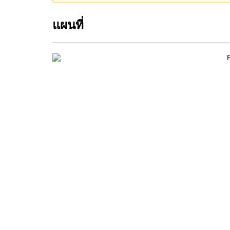
For a closer look at this impressive Mabpracha
arrange your private tour.
แผนที่