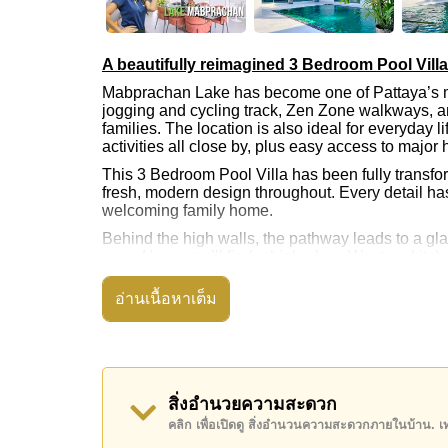
A beautifully reimagined 3 Bedroom Pool Vil
Mabprachan Lake has become one of Pattaya’s most
jogging and cycling track, Zen Zone walkways, an
families. The location is also ideal for everyday l
activities all close by, plus easy access to maj
This 3 Bedroom Pool Villa has been fully transfo
fresh, modern design throughout. Every detail has
welcoming family home.
Behind the high walls, the pathway leads to a gla
area. Here, you’ll find a high-gloss Western kitch
feature TV wall with a 75” LED screen and oversiz
pool and waterfall, bringing the outdoors inside.
อ่านเนื้อหาเต็ม
Two of the bedrooms open directly onto the pool 
showers and illuminated basins. A third generou
garden.
The outdoor space has been designed for both rel
สิ่งอำนวยความสะดวก
waterfall feature with sunken seating, built-in su
maintenance tiling and artificial grass ensure the g
คลิก เพื่อเปิดดู สิ่งอำนวนความสะดวกภายในบ้าน. 
room for family barbecues or quiet evenings outd