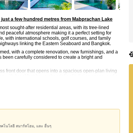
la just a few hundred metres from Mabprachan Lake
 sought-after residential areas, with its tree-lined
d peaceful atmosphere making it a perfect setting for
ife, with international schools, golf courses, and family
or highways linking the Eastern Seaboard and Bangkok.
rmed, with a complete renovation, new furnishings, and a
ข
 been carefully considered to create a bright and
ss front door that opens into a spacious open-plan living
en with breakfast bar, a chandelier-lit dining space, and a
ed sofa. Full-height terrace doors frame views of the
area, each with en-suite bathrooms featuring rain
s bedroom enjoys views across the landscaped front
axation and entertaining. The private pool includes a
ndeck sofas, and striking black stone finishes. Low-
arden is easy to care for, while still offering plenty of
เทคโนโลยี สมาร์ทโฮม, และ อื่นๆ
oors.