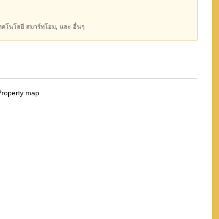
state โฆษณาเป็นราคาสำหรับสัญญาเช่า 1 ปี และต้องวาง
เทคโนโลยี สมาร์ทโฮม, และ อื่นๆ
์ ชื่อบริษัท
โดยมี ค่าโอนคนละครึ่ง
ันของคุณ!
50 หรือ อีเมล
info@cornerstone.co.th
INE: @cornerstonepattaya