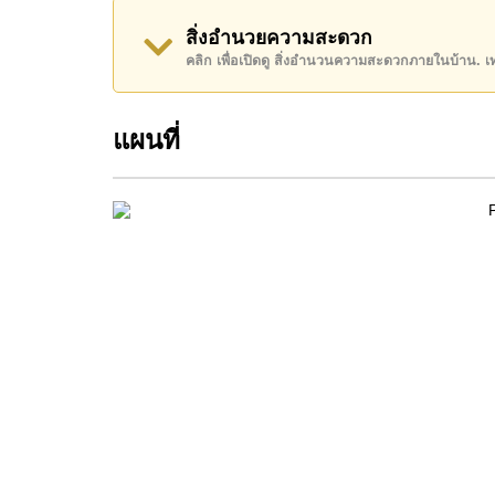
โปรดทราบว่าราคาค่าเช่าที่ Cornerstone Real E
สิ่งอำนวยความสะดวก
เงินมัดจำ 2 เดือน
ก่อนเข้าอยู่อาศัย
คลิก เพื่อเปิดดู สิ่งอำนวนความสะดวกภายในบ้าน. 
โฉนดที่ดินของอสังหาริมทรัพย์นี้อยู่ภายใต้กรรมสิทธิ
ค้นพบโอกาสในการทำให้ที่อยู่อาศัยนี้เป็นบ้านในฝ
แผนที่
ติดต่อ Cornerstone Real Estate โทร +66384112
WhatsApp ของสำนักงาน:
+66807945904
และ L