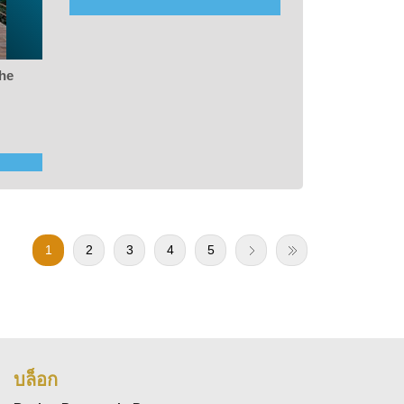
he
1
2
3
4
5
บล็อก