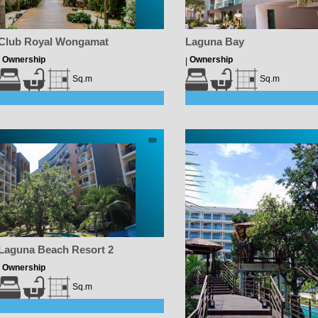
Club Royal Wongamat
Laguna Bay
Ownership
Ownership
|
|
Sq.m
Sq.m
Laguna Beach Resort 2
Ownership
|
Sq.m