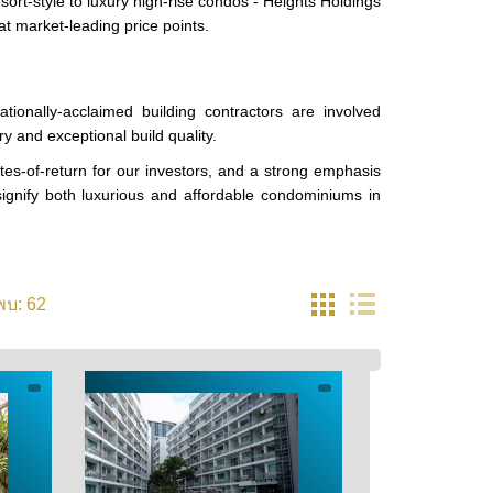
esort-style to luxury high-rise condos - Heights Holdings
l at market-leading price points.
tionally-acclaimed building contractors are involved
y and exceptional build quality.
tes-of-return for our investors, and a strong emphasis
ignify both luxurious and affordable condominiums in
62
พบ: