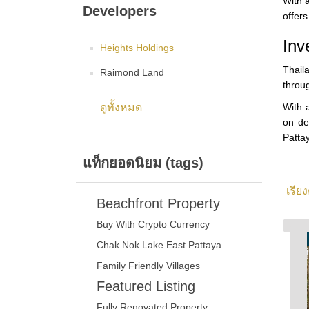
With a
Developers
offers
Inv
Heights Holdings
Thail
Raimond Land
throug
ดูทั้งหมด
With 
on de
Patta
แท็กยอดนิยม (tags)
เรีย
Beachfront Property
Buy With Crypto Currency
Chak Nok Lake East Pattaya
Family Friendly Villages
Featured Listing
Fully Renovated Property