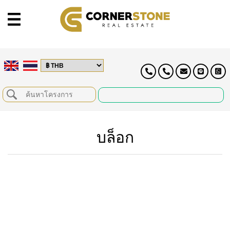
บล็อก