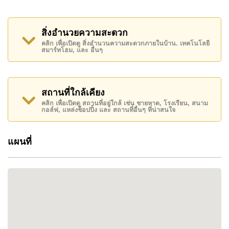
WHY CHOOSE THIS PROJECT
สิ่งอำนวยความสะดวก
คลิก เพื่อเปิดดู สิ่งอำนวนความสะดวกภายในบ้าน. เทคโนโลยี
โครงการพัฒนาโดย Baan Dusit Group ซึ่งขึ้นชื่อด้าน
สมาร์ทโฮม, และ อื่นๆ
คุณภาพและความน่าเชื่อถือ มอบชีวิตความเป็นอยู่ที่
สะดวกสบาย เหมาะสำหรับครอบครัวที่ต้องการ
บรรยากาศเงียบสงบใกล้ธรรมชาติ แต่ยังเดินทางเข้า
สถานที่ใกล้เคียง
สู่เมืองพัทยาได้ง่าย
คลิก เพื่อเปิดดู สถานที่อยู่ใกล้ เช่น ชายหาด, โรงเรียน, สนาม
กอล์ฟ, แหล่งช็อปปิ้ง และ สถานที่อื่นๆ ที่น่าสนใจ
ไฮไลท์:
แผนที่
สร้างเสร็จปี 2020 รวม 101 หลัง
ผู้พัฒนาชื่อดังมีประสบการณ์ยาวนาน
ระบบรักษาความปลอดภัยเยี่ยม พร้อม CCTV ทั่ว
หมู่บ้าน
ส่วนกลางขนาดใหญ่พร้อมสระว่ายน้ำ ฟิตเนส และ