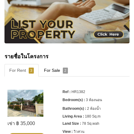
สร้างเสร็จ:
2020
จำนวนบ้าน:
101 หลัง
แบบบ้าน:
บ้านชั้นเดียวและสองชั้น
สิ่งอำนวยความสะดวก:
สระว่ายน้ำ ฟิตเนส สนาม
เด็กเล่น ระบบรักษาความปลอดภัย
รายชื่อในโครงการ
ทำเล:
ห้วยใหญ่ ใกล้วัดญาณและเขาชีจรรย์
For Rent
For Sale
3
2
รายละเอียดการติดต่อ
HR1382
🏆 ภูมิใจที่ได้รับรางวัล
“Best Pattaya Real Estate
3 ห้องนอน
Experience 2025”
จาก Nestopa Thailand
2 ห้องน้ำ
หากต้องการข้อมูลเพิ่มเติมหรือนัดหมายเข้าชม
180 Sq.m
โครงการ ติดต่อ
Cornerstone Real Estate
ได้ที่:
เช่า ฿ 35,000
78 Sq.wah
📞 +66 (0)38 411250
วิวสวน