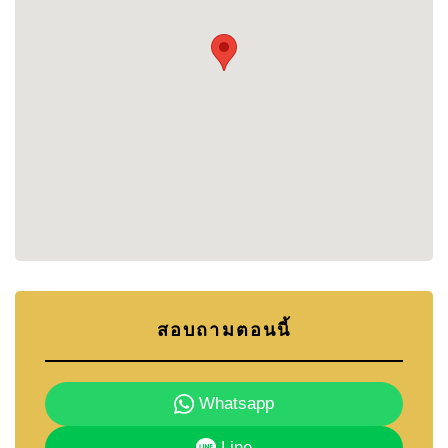
สนามเด็กเล่น
ใกล้วัดญาณ เขาชีจรรย์ และไร่องุ่นซิลเวอร์เลค
ใกล้สนามกอล์ฟ Chee Chan และ Phoenix Gold
เดินทางสะดวกสู่ถนนสุขุมวิทและมอเตอร์เวย์ 7
👉 อ่านบทความเกี่ยวกับสนามกอล์ฟในพัทยาได้ที่:
https://cornerstone.co.th/en/golf-courses-in-
pattaya-thailand-2025
📍 ทำเลที่ตั้ง
ห้วยใหญ่เป็นย่านที่มีความสงบ ร่มรื่น รายล้อมด้วย
สอบถามตอนนี้
ธรรมชาติ และการเดินทางสะดวกสู่สถานที่สำคัญ
ต่าง ๆ
Whatsapp
สถานที่ใกล้เคียง:
• วัดญาณสังวราราม
Line