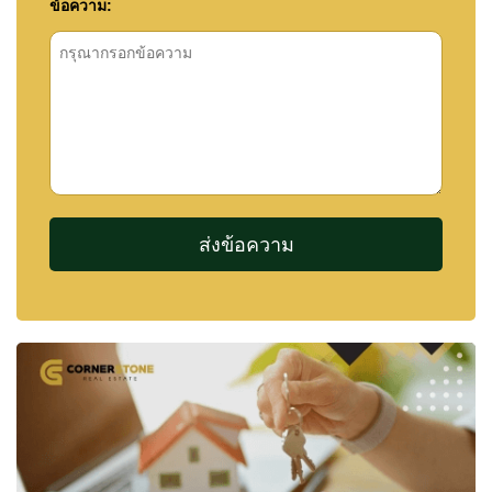
ข้อความ:
สนามเด็กเล่น
สวนและพื้นที่เดินเล่น
ระบบรักษาความปลอดภัย 24 ชม. พร้อม CCTV
ทางเข้าหมู่บ้านแบบมีรั้วกั้น
การจัดการโครงการ
📘 ข้อมูลโครงการ
Baan Dusit Garden Village เป็นหมู่บ้านที่เหมาะ
สำหรับครอบครัว ให้ความสงบและปลอดภัย พร้อม
บ้านที่ออกแบบมาอย่างทันสมัย
ข้อมูลสำคัญ:
ประเภท:
หมู่บ้านจัดสรร