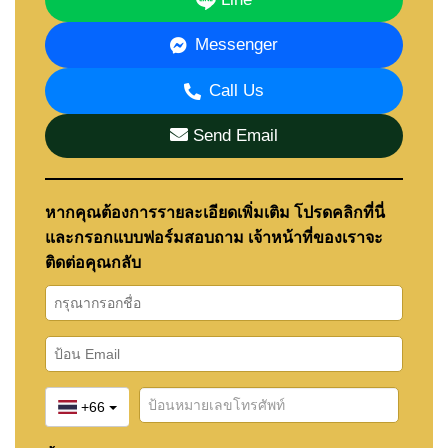
• เขาชีจรรย์
Messenger
• ไร่องุ่นซิลเวอร์เลค
• สนามกอล์ฟ Chee Chan
Call Us
• Phoenix Gold Golf
• ตลาดห้วยใหญ่ ร้านอาหารและคาเฟ่
Send Email
• ถนนสุขุมวิท
• มอเตอร์เวย์ 7
หากคุณต้องการรายละเอียดเพิ่มเติม โปรดคลิกที่นี่
โรงเรียนนานาชาติใกล้เคียง:
และกรอกแบบฟอร์มสอบถาม เจ้าหน้าที่ของเราจะ
• Tara Pattana
• Rugby School Thailand
ติดต่อคุณกลับ
• Regent’s International
🏠 สิ่งอำนวยความสะดวก
สระว่ายน้ำส่วนกลางขนาดใหญ่
+66
ฟิตเนส