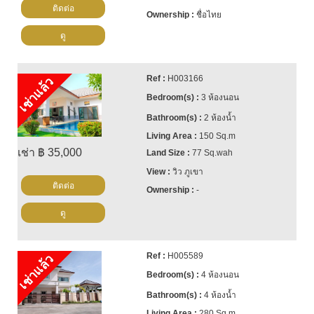
📧
info@cornerstone.co.th
ติดต่อ
ชื่อไทย
📲 WhatsApp: +66807945904
💬 LINE ID: @cornerstonepattaya
ดู
🌐
www.cornerstone.co.th
🤝
ติดต่อเราวันนี้!
H003166
เช่าแล้ว
👍
Facebook
3 ห้องนอน
📸
Instagram
2 ห้องน้ำ
▶️
YouTube
150 Sq.m
เช่า ฿ 35,000
77 Sq.wah
วิว ภูเขา
ติดต่อ
-
ดู
H005589
เช่าแล้ว
4 ห้องนอน
4 ห้องน้ำ
280 Sq.m