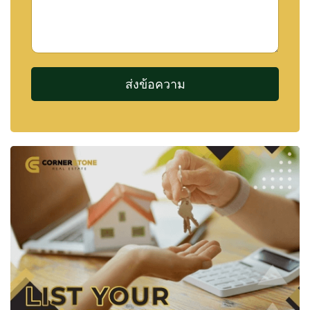
เหตุผลที่ผู้ซื้อเลือก Amarin House 2 Pool Villas
การเลือกบ้านสักหลังไม่ใช่เพียงการเลือกตัวอาคาร
แต่คือการเลือกสถานที่ที่จะใช้ชีวิตในทุก ๆ วัน
สำหรับหลายครอบครัว สิ่งสำคัญไม่ได้มีเพียงขนาด
ของบ้าน แต่รวมถึงสภาพแวดล้อม ความสะดวกใน
การเดินทาง การศึกษา และคุณภาพชีวิตโดยรวมใน
ระยะยาว
Amarin House 2 Pool Villas ได้รับความสนใจจากผู้
ซื้อที่ต้องการสัมผัสความสงบของพัทยาตะวันออก
พร้อมการเดินทางที่สะดวกไปยังโรงเรียนนานาชาติ
ศูนย์ธุรกิจ และตัวเมืองพัทยา
ด้วยจำนวนบ้านเพียง 14 หลัง โครงการจึงมี
บรรยากาศที่เงียบกว่า เป็นส่วนตัวกว่า และให้ความ
รู้สึกของชุมชนคุณภาพ แตกต่างจากโครงการขนาด