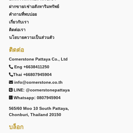
ฝากขาย/เช่าอสังหาริมทรัพย์
รายล้อมด้วยโรงเรียนนานาชาติชั้นนำ
คำถามที่พบบ่อย
พัทยาตะวันออกได้กลายเป็นศูนย์กลางด้านการศึกษา
เกี่ยวกับเรา
นานาชาติของเมือง และเป็นหนึ่งในเหตุผลสำคัญที่
ติดต่อเรา
ทำให้ครอบครัวจำนวนมากเลือกย้ายมาอยู่อาศัยใน
นโยบายความเป็นส่วนตัว
พื้นที่นี้
ติดต่อ
จาก Amarin House 2 Pool Villas สามารถเดินทางไป
Cornerstone Pattaya Co., Ltd
ยังโรงเรียนนานาชาติชื่อดังหลายแห่งได้อย่างสะดวก
Eng +6638411250
ได้แก่
Regents International School Pattaya
,
Thai +66807945904
Rugby School Thailand
,
Mooltripakdee
info@cornerstone.co.th
International School (MIS)
,
Hastin Kindergarten
LINE: @cornerstonepattaya
และ
Highgate International School Thailand
Whatsapp: 0807945904
การมีตัวเลือกด้านการศึกษาคุณภาพหลายแห่งใน
565/60 Moo 10 South Pattaya,
ระยะใกล้ ช่วยให้ผู้ปกครองสามารถเลือกโรงเรียนที่
Chonburi, Thailand 20150
เหมาะกับบุตรหลานได้ โดยไม่ต้องเสียเวลาเดินทาง
บล็อก
ไกลทุกวัน