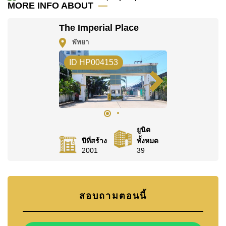
MORE INFO ABOUT
ติดต่อ Cornerstone Real Estate โทร +6638411250
หรือ อีเมล
info@cornerstone.co.th
The Imperial Place
WhatsApp ของสำนักงาน:
+66807945904
และ LINE:
พัทยา
@cornerstonepattaya
ID HP004153
ยูนิต
ปีที่สร้าง
ทั้งหมด
2001
39
สอบถามตอนนี้