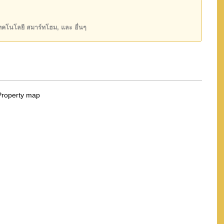
 or Email us
info@cornerstone.co.th
 office LINE is @cornerstonepattaya
เทคโนโลยี สมาร์ทโฮม, และ อื่นๆ