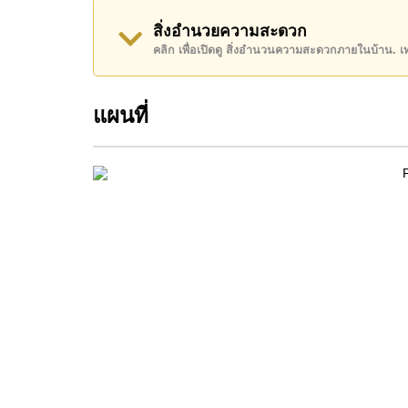
Call Cornerstone Real Estate on +6638411250
สิ่งอำนวยความสะดวก
Our office Whatsapp is
+66807945904
and our
คลิก เพื่อเปิดดู สิ่งอำนวนความสะดวกภายในบ้าน. 
แผนที่