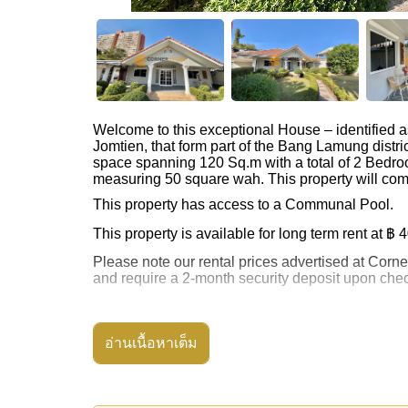
Welcome to this exceptional House – identified 
Jomtien, that form part of the Bang Lamung distri
space spanning 120 Sq.m with a total of 2 Bedro
measuring 50 square wah. This property will com
This property has access to a Communal Pool.
This property is available for long term rent at ฿
Please note our rental prices advertised at Corne
and require a 2-month security deposit
upon chec
อ่านเนื้อหาเต็ม
Ownership of the title deed is held in Thai Name
Explore the possibilities of making this property