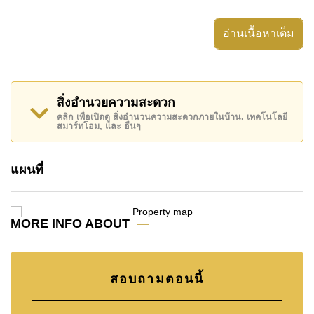
อสังหาริมทรัพย์นี้สามารถใช้ สระว่ายน้ำ ส่วนตัว ได้
อ่านเนื้อหาเต็ม
อสังหาริมทรัพย์นี้เปิดให้เช่าระยะยาวในราคา ฿ 90,000
บาทต่อเดือน
โปรดทราบว่าราคาค่าเช่าที่ Cornerstone Real Estate
สิ่งอำนวยความสะดวก
โฆษณาเป็นราคาสำหรับสัญญาเช่า 1 ปี และต้องวางเงิน
คลิก เพื่อเปิดดู สิ่งอำนวนความสะดวกภายในบ้าน. เทคโนโลยี
มัดจำ 2 เดือน
ก่อนเข้าอยู่อาศัย
สมาร์ทโฮม, และ อื่นๆ
ค้นพบโอกาสในการทำให้ที่อยู่อาศัยนี้เป็นบ้านในฝันของ
คุณ!
แผนที่
ติดต่อ Cornerstone Real Estate โทร +6638411250
หรือ อีเมล
info@cornerstone.co.th
MORE INFO ABOUT
WhatsApp ของสำนักงาน:
+66807945904
และ LINE:
@cornerstonepattaya
สอบถามตอนนี้