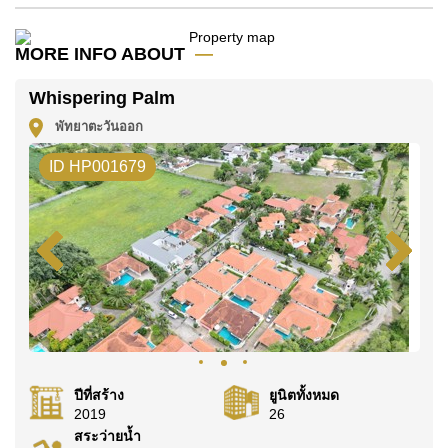
มัดจำ 2 เดือน
ก่อนเข้าอยู่อาศัย
MORE INFO ABOUT
โฉนดที่ดินของอสังหาริมทรัพย์นี้อยู่ภายใต้กรรมสิทธิ์ ชื่อ
ไทย
Whispering Palm
ค้นพบโอกาสในการทำให้ที่อยู่อาศัยนี้เป็นบ้านในฝันของ
พัทยาตะวันออก
คุณ!
ID HP001679
ติดต่อ Cornerstone Real Estate โทร +6638411250
หรือ อีเมล
info@cornerstone.co.th
WhatsApp ของสำนักงาน:
+66807945904
และ LINE:
@cornerstonepattaya
ปีที่สร้าง
ยูนิตทั้งหมด
2019
26
สระว่ายน้ำ