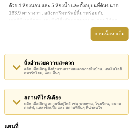
ด้วย 4 ห้องนอน และ 5 ห้องน้ำ และตั้งอยู่บนที่ดินขนาด
163.9 ตารางวา . อสังหาริมทรัพย์นี้มาพร้อมกับ
เฟอร์นิเจอร์ครบ และยังมีสิ่งอำนวยความสะดวก ได้แก่
ระเบียงกลางแจ้งที่มีหลังคา, ประตูรั่วไฟฟ้า, สวนส่วนตัว,
อ่านเนื้อหาเต็ม
อสังหาริมทรัพย์นี้สามารถใช้ สระว่ายน้ำ ส่วนตัว ได้
Whispering Palm มีสิ่งอำนวยความสะดวกส่วนกลาง
ได้แก่ รักษาความปลอดภัย 24 ชั่วโมง, ทางเข้ามีไม้กั้น
สิ่งอำนวยความสะดวก
สถานที่สำคัญใกล้ Whispering Palm ได้แก่: ใกล้ทางด่วน
คลิก เพื่อเปิดดู สิ่งอำนวนความสะดวกภายในบ้าน. เทคโนโลยี
สมาร์ทโฮม, และ อื่นๆ
มอเตอร์เวย์หรือทางหลวง, ซูเปอร์มาร์เก็ตอาหารสด ,
มาบประชัน เลค, ฟาร์มแกะพัทยา , สยามคันทรีคลับ
(สนามเก่า ไร่ ริมน้ำ และโรลลิ่งฮิลส์), พัทยาคันทรีคลับ ,
รพ.กรุงเทพพัทยา
สถานที่ใกล้เคียง
คลิก เพื่อเปิดดู สถานที่อยู่ใกล้ เช่น ชายหาด, โรงเรียน, สนาม
อสังหาริมทรัพย์นี้เปิดให้เช่าระยะยาวในราคา ฿ 85,000
กอล์ฟ, แหล่งช็อปปิ้ง และ สถานที่อื่นๆ ที่น่าสนใจ
บาทต่อเดือน
โปรดทราบว่าราคาค่าเช่าที่ Cornerstone Real Estate
แผนที่
โฆษณาเป็นราคาสำหรับสัญญาเช่า 1 ปี และต้องวางเงิน