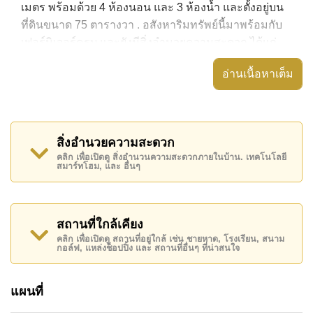
เมตร พร้อมด้วย 4 ห้องนอน และ 3 ห้องน้ำ และตั้งอยู่บน
ที่ดินขนาด 75 ตารางวา . อสังหาริมทรัพย์นี้มาพร้อมกับ
เฟอร์นิเจอร์ครบ และยังมีสิ่งอำนวยความสะดวก ได้แก่
สวนส่วนตัว, อ่างอาบน้ำ/จากุซซี่,
อ่านเนื้อหาเต็ม
อสังหาริมทรัพย์นี้สามารถใช้ สระว่ายน้ำ ส่วนตัว ได้
Srisuk Villa Pattaya มีสิ่งอำนวยความสะดวกส่วนกลาง
ได้แก่ รักษาความปลอดภัย 24 ชั่วโมง, ทางเข้ามีไม้กั้น,
สิ่งอำนวยความสะดวก
สวนส่วนกลาง
คลิก เพื่อเปิดดู สิ่งอำนวนความสะดวกภายในบ้าน. เทคโนโลยี
สมาร์ทโฮม, และ อื่นๆ
สถานที่สำคัญใกล้ Srisuk Villa Pattaya ได้แก่: บิ๊กซีพัทยา
ใต้, แม็คโคร , ตลาดน้ำสี่ภาคพัทยา, อันเดอร์วอเตอร์
เวิลด์ , , รพ.กรุงเทพจอมเทียน
สถานที่ใกล้เคียง
อสังหาริมทรัพย์นี้มีไว้สำหรับขายในราคา ฿ 7,500,000
คลิก เพื่อเปิดดู สถานที่อยู่ใกล้ เช่น ชายหาด, โรงเรียน, สนาม
บาท
กอล์ฟ, แหล่งช็อปปิ้ง และ สถานที่อื่นๆ ที่น่าสนใจ
โฉนดที่ดินของอสังหาริมทรัพย์นี้อยู่ภายใต้กรรมสิทธิ์ ชื่อ
บริษัท
โดยมี ค่าโอนคนละครึ่ง
แผนที่
ค้นพบโอกาสในการทำให้ที่อยู่อาศัยนี้เป็นบ้านในฝันของ