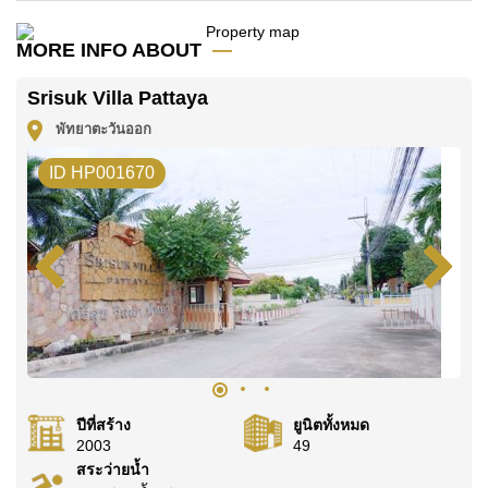
คุณ!
MORE INFO ABOUT
ติดต่อ Cornerstone Real Estate โทร +6638411250
หรือ อีเมล
info@cornerstone.co.th
Srisuk Villa Pattaya
WhatsApp ของสำนักงาน:
+66807945904
และ LINE:
พัทยาตะวันออก
@cornerstonepattaya
ID HP001670
ปีที่สร้าง
ยูนิตทั้งหมด
2003
49
สระว่ายน้ำ