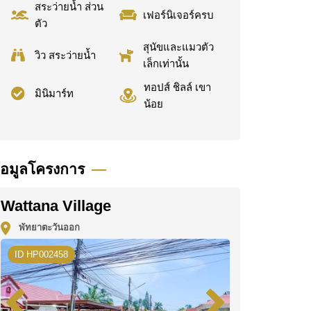
สระว่ายน้ำ ส่วน
เฟอร์นิเจอร์ครบ
ตัว
สุนัขและแมวตัว
วิว สระว่ายน้ำ
เล็กเท่านั้น
ทอปส์ ชิลล์ เขา
มินิมาร์ท
น้อย
้อมูลโครงการ
Wattana Village
พัทยาตะวันออก
ID HP002458