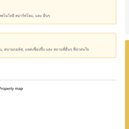
state โฆษณาเป็นราคาสำหรับสัญญาเช่า 1 ปี และต้องวาง
เทคโนโลยี สมาร์ทโฮม, และ อื่นๆ
ันของคุณ!
50 หรือ อีเมล
info@cornerstone.co.th
INE: @cornerstonepattaya
ียน, สนามกอล์ฟ, แหล่งช็อปปิ้ง และ สถานที่อื่นๆ ที่น่าสนใจ