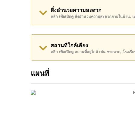
โปรดทราบว่าราคาค่าเช่าที่ Cornerstone Real E
สิ่งอำนวยความสะดวก
เงินมัดจำ 2 เดือน
ก่อนเข้าอยู่อาศัย
คลิก เพื่อเปิดดู สิ่งอำนวนความสะดวกภายในบ้าน. 
ค้นพบโอกาสในการทำให้ที่อยู่อาศัยนี้เป็นบ้านในฝ
ติดต่อ Cornerstone Real Estate โทร +66384112
WhatsApp ของสำนักงาน:
+66807945904
และ L
สถานที่ใกล้เคียง
คลิก เพื่อเปิดดู สถานที่อยู่ใกล้ เช่น ชายหาด, โรงเร
แผนที่