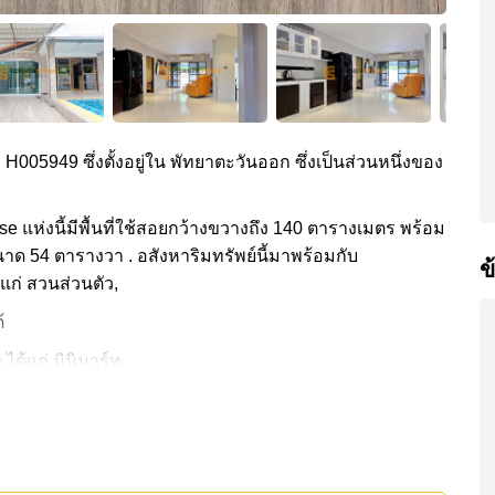
ง H005949 ซึ่งตั้งอยู่ใน พัทยาตะวันออก ซึ่งเป็นส่วนหนึ่งของ
House แห่งนี้มีพื้นที่ใช้สอยกว้างขวางถึง 140 ตารางเมตร พร้อม
ขนาด 54 ตารางวา . อสังหาริมทรัพย์นี้มาพร้อมกับ
ข
แก่ สวนส่วนตัว,
้
ด้แก่ มินิมาร์ท
มเบอร์รี่, ทอปส์ ชิลล์ เขาน้อย , ฟาร์มแกะพัทยา, อุทยานหิน
ไร่ ริมน้ำ และโรลลิ่งฮิลส์) , รพ.กรุงเทพพัทยา
5,000 บาทต่อเดือน