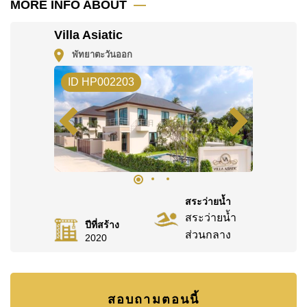
MORE INFO ABOUT
ค้นพบโอกาสในการทำให้ที่อยู่อาศัยนี้เป็นบ้านในฝันของ
คุณ!
Villa Asiatic
ติดต่อ Cornerstone Real Estate โทร +6638411250
พัทยาตะวันออก
หรือ อีเมล
info@cornerstone.co.th
ID HP002203
WhatsApp ของสำนักงาน:
+66807945904
และ LINE:
@cornerstonepattaya
สระว่ายน้ำ
สระว่ายน้ำ
ปีที่สร้าง
ส่วนกลาง
2020
สอบถามตอนนี้