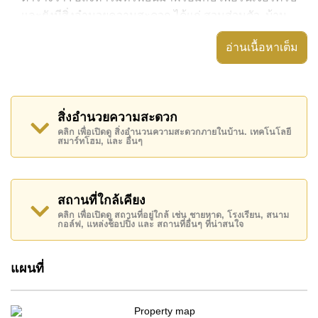
และยังมีสิ่งอำนวยความสะดวก ได้แก่ สวนส่วนตัว, บ้าน
ตรงหัวมุม, ประตูรั่วไฟฟ้า,
อ่านเนื้อหาเต็ม
อสังหาริมทรัพย์นี้สามารถใช้ สระว่ายน้ำ ส่วนกลาง ได้
Villa Asiatic มีสิ่งอำนวยความสะดวกส่วนกลาง ได้แก่
รักษาความปลอดภัย 24 ชั่วโมง, ทางเข้ามีไม้กั้น, กล้อง
สิ่งอำนวยความสะดวก
วงจรปิด, ฟิตเนส
คลิก เพื่อเปิดดู สิ่งอำนวนความสะดวกภายในบ้าน. เทคโนโลยี
สมาร์ทโฮม, และ อื่นๆ
สถานที่สำคัญใกล้ Villa Asiatic ได้แก่: ใกล้ทางด่วน
มอเตอร์เวย์หรือทางหลวง, บิ๊กซี เอ็กซ์ตร้า , เทอร์มินอล
21, มินิสยาม , สยามคันทรีคลับ (สนามเก่า ไร่ ริมน้ำ และ
โรลลิ่งฮิลส์), พัทยาคันทรีคลับ , รพ.กรุงเทพพัทยา, โรง
สถานที่ใกล้เคียง
พยาบาลบางละมุง
คลิก เพื่อเปิดดู สถานที่อยู่ใกล้ เช่น ชายหาด, โรงเรียน, สนาม
กอล์ฟ, แหล่งช็อปปิ้ง และ สถานที่อื่นๆ ที่น่าสนใจ
อสังหาริมทรัพย์นี้มีไว้สำหรับขายในราคา ฿ 14,500,000
บาท
แผนที่
โฉนดที่ดินของอสังหาริมทรัพย์นี้อยู่ภายใต้กรรมสิทธิ์ ชื่อ
ไทย
โดยมี ค่าโอนคนละครึ่ง