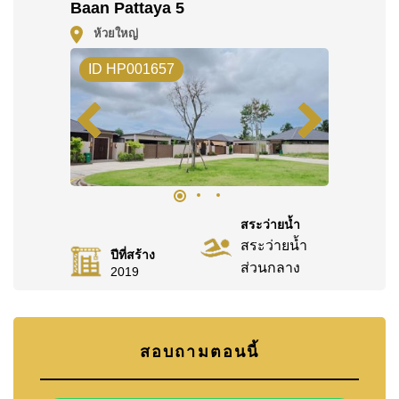
Baan Pattaya 5
ค้นพบโอกาสในการทำให้ที่อยู่อาศัยนี้เป็นบ้านในฝันของ
คุณ!
ห้วยใหญ่
ติดต่อ Cornerstone Real Estate โทร +6638411250
ID HP001657
หรือ อีเมล
info@cornerstone.co.th
WhatsApp ของสำนักงาน:
+66807945904
และ LINE:
@cornerstonepattaya
สระว่ายน้ำ
สระว่ายน้ำ
ปีที่สร้าง
ส่วนกลาง
2019
สอบถามตอนนี้