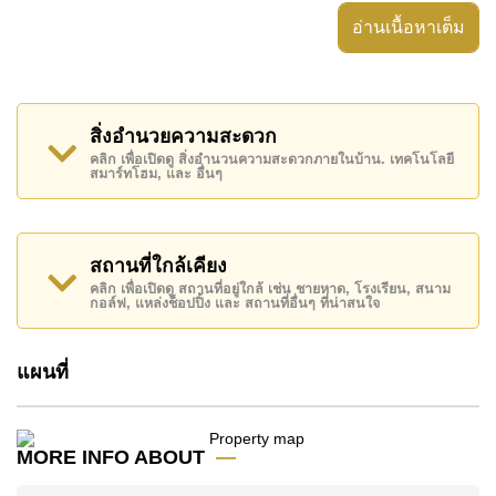
สวนส่วนตัว, ตู้เสื้อผ้าแบบวอล์กอิน, ประตูรั่วไฟฟ้า,
อ่านเนื้อหาเต็ม
อสังหาริมทรัพย์นี้สามารถใช้ สระว่ายน้ำ ส่วนตัว ได้
Baan Pattaya 5 มีสิ่งอำนวยความสะดวกส่วนกลาง ได้แก่
รักษาความปลอดภัย 24 ชั่วโมง, ทางเข้ามีไม้กั้น, กล้อง
สิ่งอำนวยความสะดวก
วงจรปิด, ฟิตเนส
คลิก เพื่อเปิดดู สิ่งอำนวนความสะดวกภายในบ้าน. เทคโนโลยี
สมาร์ทโฮม, และ อื่นๆ
สถานที่สำคัญใกล้ Baan Pattaya 5 ได้แก่: ใกล้ทางด่วน
มอเตอร์เวย์หรือทางหลวง , Columbia Pictures
Aquaverse Water Park, Nong Nooch Botanical
Gardens , สยามคันทรีคลับ (สนามเก่า ไร่ ริมน้ำ และโรล
สถานที่ใกล้เคียง
ลิ่งฮิลส์), ฟีนิกซ์ โกลด์ , รพ.กรุงเทพพัทยา, รพ.กรุงเทพ
คลิก เพื่อเปิดดู สถานที่อยู่ใกล้ เช่น ชายหาด, โรงเรียน, สนาม
กอล์ฟ, แหล่งช็อปปิ้ง และ สถานที่อื่นๆ ที่น่าสนใจ
จอมเทียน
อสังหาริมทรัพย์นี้เปิดให้เช่าระยะยาวในราคา ฿ 68,000
แผนที่
บาทต่อเดือน
โปรดทราบว่าราคาค่าเช่าที่ Cornerstone Real Estate
โฆษณาเป็นราคาสำหรับสัญญาเช่า 1 ปี และต้องวางเงิน
MORE INFO ABOUT
มัดจำ 2 เดือน
ก่อนเข้าอยู่อาศัย