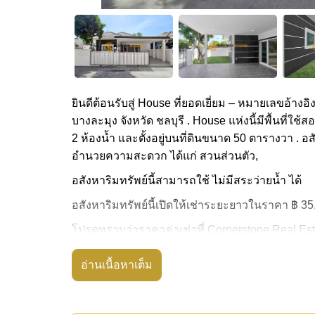
ยินดีต้อนรับสู่ House ที่ยอดเยี่ยม – หมายเลขอ้างอิ
บางละมุง จังหวัด ชลบุรี . House แห่งนี้มีพื้นที่
2 ห้องน้ำ และตั้งอยู่บนที่ดินขนาด 50 ตารางวา . อสั
อำนวยความสะดวก ได้แก่ สวนส่วนตัว,
อสังหาริมทรัพย์นี้สามารถใช้ ไม่มีสระว่ายน้ำ ได้
อสังหาริมทรัพย์นี้เปิดให้เช่าระยะยาวในราคา ฿ 3
โปรดทราบว่าราคาค่าเช่าที่ Cornerstone Real E
เงินมัดจำ 2 เดือน
ก่อนเข้าอยู่อาศัย
อ่านเนื้อหาเต็ม
โฉนดที่ดินของอสังหาริมทรัพย์นี้อยู่ภายใต้กรรมสิทธ
ค้นพบโอกาสในการทำให้ที่อยู่อาศัยนี้เป็นบ้านในฝ