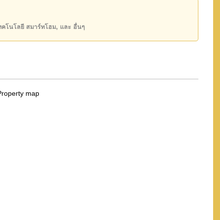
50 หรือ อีเมล
info@cornerstone.co.th
INE: @cornerstonepattaya
เทคโนโลยี สมาร์ทโฮม, และ อื่นๆ