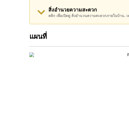
ติดต่อ Cornerstone Real Estate โทร +66384112
สิ่งอำนวยความสะดวก
WhatsApp ของสำนักงาน:
+66807945904
และ L
คลิก เพื่อเปิดดู สิ่งอำนวนความสะดวกภายในบ้าน. 
แผนที่